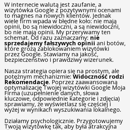
W internecie walutą jest zaufanie, a
wizytówka Google z pozytywnymi ocenami
to magnes na nowych klientów. Jednak
wiele firm wpada w błędne koło: nie mają
opinii, bo są niewidoczni, a są niewidoczni,
bo nie mają opinii. My przerywamy ten
schemat. Od razu zaznaczamy:
nie
sprzedajemy fałszywych opinii
ani botów,
które grożą zablokowaniem wizytówki
przez Google. Stawiamy na jakość,
bezpieczeństwo i prawdziwy wizerunek.
Nasza strategia opiera się na prostym, ale
potężnym mechanizmie:
Widoczność rodzi
Rekomendacje
. Poprzez zaawansowaną
optymalizację Twojej wizytówki Google Moja
Firma (uzupełnienie danych, słowa
kluczowe, odpowiednie kategorie i zdjęcia)
sprawiamy, że wyświetlasz się częściej i
wyżej w wynikach wyszukiwania lokalnego.
Działamy psychologicznie. Przygotowujemy
Twoją wizytówkę tak, aby była atrakcyjna