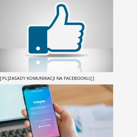
[:PL]ZASADY KOMUNIKACJI NA FACEBOOKU.[:]