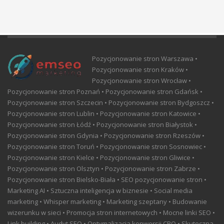
Pozycjonowanie stron Warszawa •
Pozycjonowanie stron Kraków •
Pozycjonowanie stron Wrocław •
Pozycjonowanie stron Poznań • Pozycjonowanie stron Gdańsk •
Pozycjonowanie stron Szczecin • Pozycjonowanie stron Bydgoszcz •
Pozycjonowanie stron Lublin • Pozycjonowanie stron Katowice •
Pozycjonowanie stron Łódź • Pozycjonowanie stron Białystok •
Pozycjonowanie stron Gdynia • Pozycjonowanie stron Rzeszów •
Pozycjonowanie stron Toruń • Pozycjonowanie stron Sosnowiec •
Pozycjonowanie stron Kielce • Pozycjonowanie stron Gliwice •
Pozycjonowanie stron Olsztyn • Pozycjonowanie stron Zabrze •
Pozycjonowanie stron Bielsko-Biała • SEO pozycjonowanie stron •
Marketing AI • Sztuczna inteligencja w biznesie • Social media
marketing • Whisper marketing • Marketing szeptany • Budowanie
wizerunku w sieci • Promocja stron internetowych • Mocne linki SEO •
Link building • Audyt SEO • Optymalizacja konwersji CRO • Skuteczna