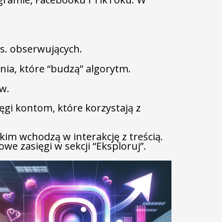
ys. obserwujących.
ia, które “budzą” algorytm.
w.
gi kontom, które korzystają z
.
kim wchodzą w interakcję z treścią.
we zasięgi w sekcji “Eksploruj”.