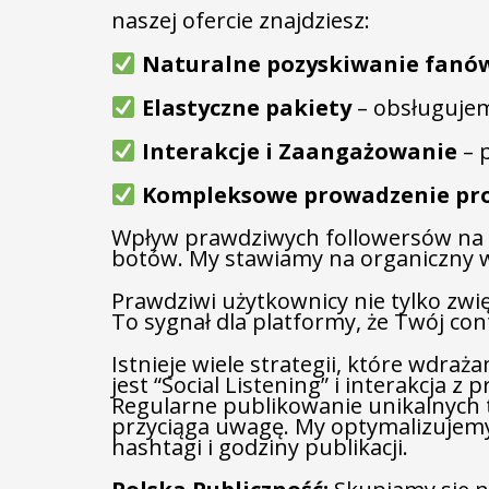
naszej ofercie znajdziesz:
Naturalne pozyskiwanie fanó
Elastyczne pakiety
– obsługujem
Interakcje i Zaangażowanie
– 
Kompleksowe prowadzenie prof
Wpływ prawdziwych followersów na ro
botów. My stawiamy na organiczny wz
Prawdziwi użytkownicy nie tylko zwię
To sygnał dla platformy, że Twój con
Istnieje wiele strategii, które wdraż
jest “Social Listening” i interakcja z
Regularne publikowanie unikalnych tr
przyciąga uwagę. My optymalizujemy
hashtagi i godziny publikacji.