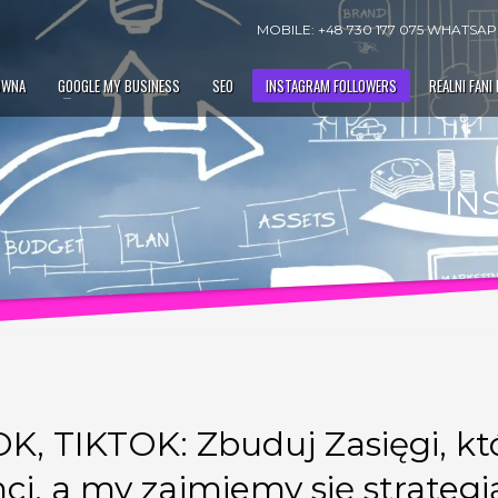
MOBILE: +48 730 177 075 WHATSAPP
ÓWNA
GOOGLE MY BUSINESS
SEO
INSTAGRAM FOLLOWERS
REALNI FANI
IN
TIKTOK: Zbuduj Zasięgi, któ
nci, a my zajmiemy się strategi