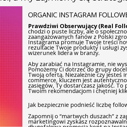
ORGANIC INSTAGRAM FOLLOW
Prawdziwi Obserwujący (Real Foll
chodzi o puste liczby, ale o społeczn
zaangażowanych fanów z Polski zgro
Instagrama promuje Twoje treści now
rezultacie Twoje produkty i usługi z
wizerunek lidera w branży.
Aby zarabiać na Instagramie, nie wy
Pomożemy Ci dotrzeć do grupy docelow
Twoją ofertą. Niezależnie czy jesteś 
commerce, kluczem jest autentyczno
zasięgów, Ty dostarczasz jakość. To p
Twoim rekomendacjom i chętniej klika
Jak bezpiecznie podnieść liczbę foll
Zapomnij o “martwych duszach” z za
marketingowi zyskasz rozpoznawalno
długofalową promocją kont na Insta