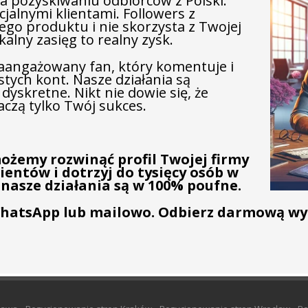
a pozyskiwaniu odbiorców z Polski.
jalnymi klientami. Followers z
ego produktu i nie skorzysta z Twojej
alny zasięg to realny zysk.
 zaangażowany fan, który komentuje i
stych kont. Nasze działania są
yskretne. Nikt nie dowie się, że
aczą tylko Twój sukces.
możemy rozwinąć profil Twojej firmy
ientów i dotrzyj do tysięcy osób w
 nasze działania są w 100% poufne.
 WhatsApp lub mailowo. Odbierz darmową wyc