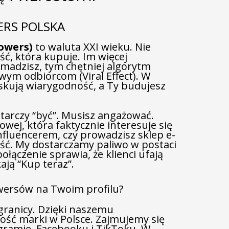
ERS POLSKA
owers)
to waluta XXI wieku. Nie
ość, która kupuje. Im więcej
madzisz, tym chętniej algorytm
ym odbiorcom (Viral Effect). W
yskują wiarygodność, a Ty budujesz
starczy “być”. Musisz angażować.
ej, która faktycznie interesuje się
influencerem, czy prowadzisz sklep e-
ść. My dostarczamy paliwo w postaci
ołączenie sprawia, że klienci ufają
ją “Kup teraz”.
owersów na Twoim profilu?
granicy. Dzięki naszemu
ść marki w Polsce. Zajmujemy się
gramie, Facebooku i TikToku. W