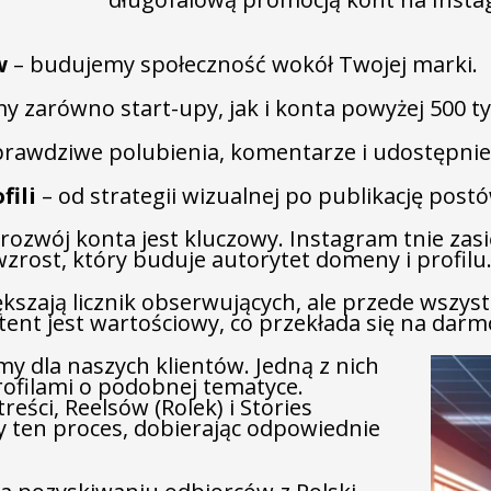
w
– budujemy społeczność wokół Twojej marki.
y zarówno start-upy, jak i konta powyżej 500 t
prawdziwe polubienia, komentarze i udostępnien
ili
– od strategii wizualnej po publikację postó
zwój konta jest kluczowy. Instagram tnie zasię
rost, który buduje autorytet domeny i profilu
kszają licznik obserwujących, ale przede wszyst
tent jest wartościowy, co przekłada się na darmo
amy dla naszych klientów. Jedną z nich
 profilami o podobnej tematyce.
eści, Reelsów (Rolek) i Stories
 ten proces, dobierając odpowiednie