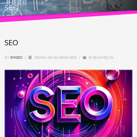
SEO
SEO
BY
EMSEO
/
ŚRODA, 09 GRUDNIA 2020
/
PUBLISHED IN