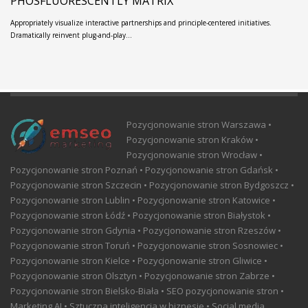
PHOSFLUORESCENTLY MATRIX
Appropriately visualize interactive partnerships and principle-centered initiatives.
Dramatically reinvent plug-and-play…
Pozycjonowanie stron Warszawa •
Pozycjonowanie stron Kraków •
Pozycjonowanie stron Wrocław •
Pozycjonowanie stron Poznań • Pozycjonowanie stron Gdańsk •
Pozycjonowanie stron Szczecin • Pozycjonowanie stron Bydgoszcz •
Pozycjonowanie stron Lublin • Pozycjonowanie stron Katowice •
Pozycjonowanie stron Łódź • Pozycjonowanie stron Białystok •
Pozycjonowanie stron Gdynia • Pozycjonowanie stron Rzeszów •
Pozycjonowanie stron Toruń • Pozycjonowanie stron Sosnowiec •
Pozycjonowanie stron Kielce • Pozycjonowanie stron Gliwice •
Pozycjonowanie stron Olsztyn • Pozycjonowanie stron Zabrze •
Pozycjonowanie stron Bielsko-Biała • SEO pozycjonowanie stron •
Marketing AI • Sztuczna inteligencja w biznesie • Social media