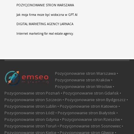
POZYCJONOWANIE STRON WARSZAWA
Jak moja firma może być widoczna w GPT AI
DIGITAL MARKETING AGENCY LARNACA
Internet marketing for real estate agency.
Pozycjonowanie stron Warszawa •
Pozycjonowanie stron Kraków •
Pozycjonowanie stron Wrocław •
Pozycjonowanie stron Poznań • Pozycjonowanie stron Gdańsk •
Pozycjonowanie stron Szczecin • Pozycjonowanie stron Bydgoszcz •
Pozycjonowanie stron Lublin • Pozycjonowanie stron Katowice •
Pozycjonowanie stron Łódź • Pozycjonowanie stron Białystok •
Pozycjonowanie stron Gdynia • Pozycjonowanie stron Rzeszów •
Pozycjonowanie stron Toruń • Pozycjonowanie stron Sosnowiec •
Pozycjonowanie stron Kielce • Pozycjonowanie stron Gliwice •