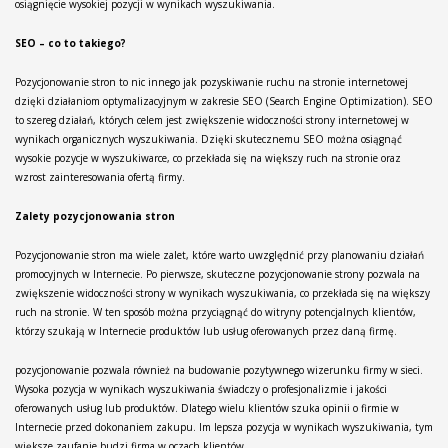
osiągnięcie wysokiej pozycji w wynikach wyszukiwania.
SEO – co to takiego?
Pozycjonowanie stron to nic innego jak pozyskiwanie ruchu na stronie internetowej
dzięki działaniom optymalizacyjnym w zakresie SEO (Search Engine Optimization). SEO
to szereg działań, których celem jest zwiększenie widoczności strony internetowej w
wynikach organicznych wyszukiwania. Dzięki skutecznemu SEO można osiągnąć
wysokie pozycje w wyszukiwarce, co przekłada się na większy ruch na stronie oraz
wzrost zainteresowania ofertą firmy.
Zalety pozycjonowania stron
Pozycjonowanie stron ma wiele zalet, które warto uwzględnić przy planowaniu działań
promocyjnych w Internecie. Po pierwsze, skuteczne pozycjonowanie strony pozwala na
zwiększenie widoczności strony w wynikach wyszukiwania, co przekłada się na większy
ruch na stronie. W ten sposób można przyciągnąć do witryny potencjalnych klientów,
którzy szukają w Internecie produktów lub usług oferowanych przez daną firmę.
pozycjonowanie pozwala również na budowanie pozytywnego wizerunku firmy w sieci.
Wysoka pozycja w wynikach wyszukiwania świadczy o profesjonalizmie i jakości
oferowanych usług lub produktów. Dlatego wielu klientów szuka opinii o firmie w
Internecie przed dokonaniem zakupu. Im lepsza pozycja w wynikach wyszukiwania, tym
większe zaufanie budzi firma w oczach klientów.