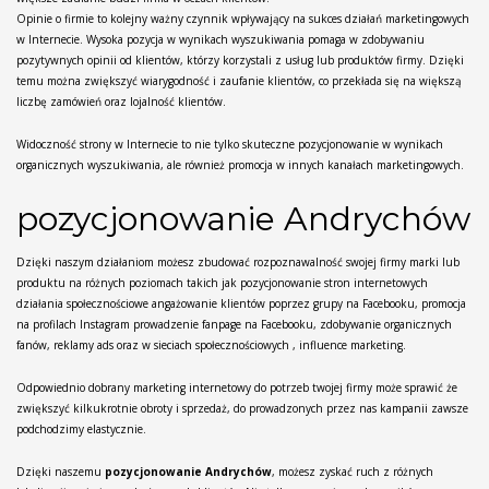
Opinie o firmie to kolejny ważny czynnik wpływający na sukces działań marketingowych
w Internecie. Wysoka pozycja w wynikach wyszukiwania pomaga w zdobywaniu
pozytywnych opinii od klientów, którzy korzystali z usług lub produktów firmy. Dzięki
temu można zwiększyć wiarygodność i zaufanie klientów, co przekłada się na większą
liczbę zamówień oraz lojalność klientów.
Widoczność strony w Internecie to nie tylko skuteczne pozycjonowanie w wynikach
organicznych wyszukiwania, ale również promocja w innych kanałach marketingowych.
pozycjonowanie Andrychów
Dzięki naszym działaniom możesz zbudować rozpoznawalność swojej firmy marki lub
produktu na różnych poziomach takich jak pozycjonowanie stron internetowych
działania społecznościowe angażowanie klientów poprzez grupy na Facebooku, promocja
na profilach Instagram prowadzenie fanpage na Facebooku, zdobywanie organicznych
fanów, reklamy ads oraz w sieciach społecznościowych , influence marketing.
Odpowiednio dobrany marketing internetowy do potrzeb twojej firmy może sprawić że
zwiększyć kilkukrotnie obroty i sprzedaż, do prowadzonych przez nas kampanii zawsze
podchodzimy elastycznie.
Dzięki naszemu
pozycjonowanie Andrychów
, możesz zyskać ruch z różnych