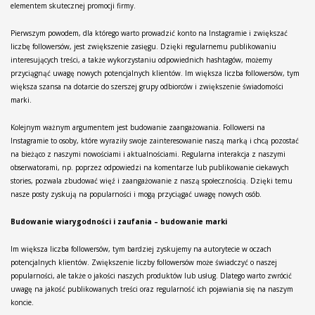
elementem skutecznej promocji firmy.
Pierwszym powodem, dla którego warto prowadzić konto na Instagramie i zwiększać
liczbę followersów, jest zwiększenie zasięgu. Dzięki regularnemu publikowaniu
interesujących treści, a także wykorzystaniu odpowiednich hashtagów, możemy
przyciągnąć uwagę nowych potencjalnych klientów. Im większa liczba followersów, tym
większa szansa na dotarcie do szerszej grupy odbiorców i zwiększenie świadomości
marki.
Kolejnym ważnym argumentem jest budowanie zaangażowania. Followersi na
Instagramie to osoby, które wyraziły swoje zainteresowanie naszą marką i chcą pozostać
na bieżąco z naszymi nowościami i aktualnościami. Regularna interakcja z naszymi
obserwatorami, np. poprzez odpowiedzi na komentarze lub publikowanie ciekawych
stories, pozwala zbudować więź i zaangażowanie z naszą społecznością. Dzięki temu
nasze posty zyskują na popularności i mogą przyciągać uwagę nowych osób.
Budowanie wiarygodności i zaufania – budowanie marki
Im większa liczba followersów, tym bardziej zyskujemy na autorytecie w oczach
potencjalnych klientów. Zwiększenie liczby followersów może świadczyć o naszej
popularności, ale także o jakości naszych produktów lub usług. Dlatego warto zwrócić
uwagę na jakość publikowanych treści oraz regularność ich pojawiania się na naszym
koncie.