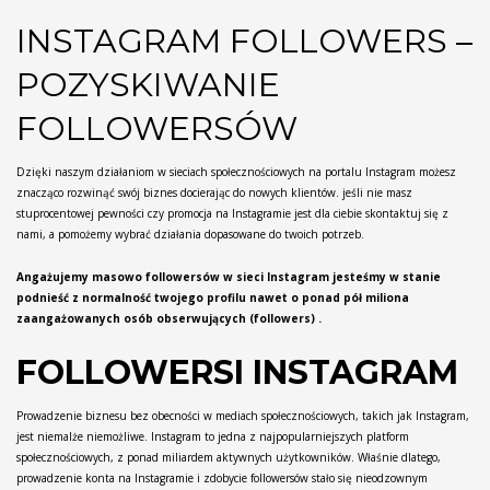
INSTAGRAM FOLLOWERS –
POZYSKIWANIE
FOLLOWERSÓW
Dzięki naszym działaniom w sieciach społecznościowych na portalu Instagram możesz
znacząco rozwinąć swój biznes docierając do nowych klientów. jeśli nie masz
stuprocentowej pewności czy promocja na Instagramie jest dla ciebie skontaktuj się z
nami, a pomożemy wybrać działania dopasowane do twoich potrzeb.
Angażujemy masowo followersów w sieci Instagram jesteśmy w stanie
podnieść z normalność twojego profilu nawet o ponad pół miliona
zaangażowanych osób obserwujących (followers) .
FOLLOWERSI INSTAGRAM
Prowadzenie biznesu bez obecności w mediach społecznościowych, takich jak Instagram,
jest niemalże niemożliwe. Instagram to jedna z najpopularniejszych platform
społecznościowych, z ponad miliardem aktywnych użytkowników. Właśnie dlatego,
prowadzenie konta na Instagramie i zdobycie followersów stało się nieodzownym