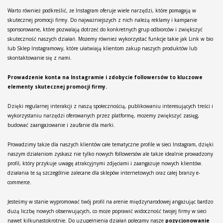
Warto również podkreślić, że Instagram oferuje wiele narzędzi, które pomagają w
skutecznej promocji firmy. Do najważniejszych z nich należą reklamy i kampanie
sponsorowane, które pozwalają dotrzeć do konkretnych grup odbiorców i zwiększyć
skuteczność naszych działań. Możemy również wykorzystać funkcje takie jak Link w bio
lub Sklep Instagramowy, które ułatwiają klientom zakup naszych produktów lub
skontaktowanie się z nami.
Prowadzenie konta na Instagramie i zdobycie followersów to kluczowe
elementy skutecznej promocji firmy.
Dzięki regularnej interakcji z naszą społecznością, publikowaniu interesujących treści i
wykorzystaniu narzędzi oferowanych przez platformę, możemy zwiększyć zasięg,
budować zaangażowanie i zaufanie dla marki.
Prowadzimy także dla naszych klientów całe tematyczne profile w sieci Instagram, dzięki
naszym działaniom zyskasz nie tylko nowych followersów ale także idealnie prowadzony
profil, który przykuje uwagę atrakcyjnymi zdjęciami i zaangażuje nowych klientów.
działania te są szczególnie zalecane dla sklepów internetowych oraz całej branży e-
commerce.
Jesteśmy w stanie wypromować twój profil na arenie międzynarodowej angażując bardzo
dużą liczbę nowych obserwujących, co może poprawić widoczność twojej firmy w sieci
nawet kilkunastokrotnie. Do uzupełnienia działań polecamy nasze
pozycjonowanie