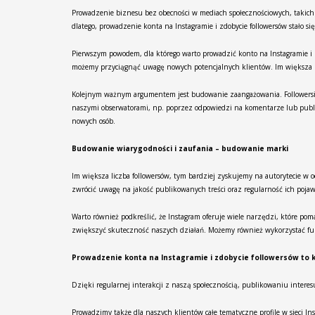
Prowadzenie biznesu bez obecności w mediach społecznościowych, takich 
dlatego, prowadzenie konta na Instagramie i zdobycie followersów stało 
Pierwszym powodem, dla którego warto prowadzić konto na Instagramie i 
możemy przyciągnąć uwagę nowych potencjalnych klientów. Im większa lic
Kolejnym ważnym argumentem jest budowanie zaangażowania. Followersi na
naszymi obserwatorami, np. poprzez odpowiedzi na komentarze lub publi
nowych osób.
Budowanie wiarygodności i zaufania – budowanie marki
Im większa liczba followersów, tym bardziej zyskujemy na autorytecie w o
zwrócić uwagę na jakość publikowanych treści oraz regularność ich pojaw
Warto również podkreślić, że Instagram oferuje wiele narzędzi, które po
zwiększyć skuteczność naszych działań. Możemy również wykorzystać fun
Prowadzenie konta na Instagramie i zdobycie followersów to 
Dzięki regularnej interakcji z naszą społecznością, publikowaniu inter
Prowadzimy także dla naszych klientów całe tematyczne profile w sieci I