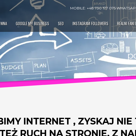
MOBILE: +48 730 177 075 WHATSAPP
ÓWNA
GOOGLE MY BUSINESS
SEO
INSTAGRAM FOLLOWERS
REALNI FANI
p
IMY INTERNET , ZYSKAJ NIE
EŻ RUCH NA STRONIE. Z N