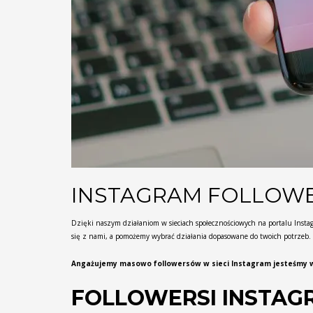
INSTAGRAM FOLLOWE
Dzięki naszym działaniom w sieciach społecznościowych na portalu Instag
się z nami, a pomożemy wybrać działania dopasowane do twoich potrzeb.
Angażujemy masowo followersów w sieci Instagram jesteśmy w 
FOLLOWERSI INSTAG