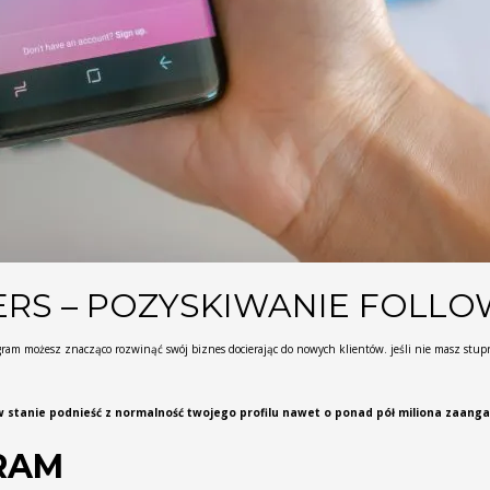
RS – POZYSKIWANIE FOLL
ram możesz znacząco rozwinąć swój biznes docierając do nowych klientów. jeśli nie masz stupro
stanie podnieść z normalność twojego profilu nawet o ponad pół miliona zaanga
RAM