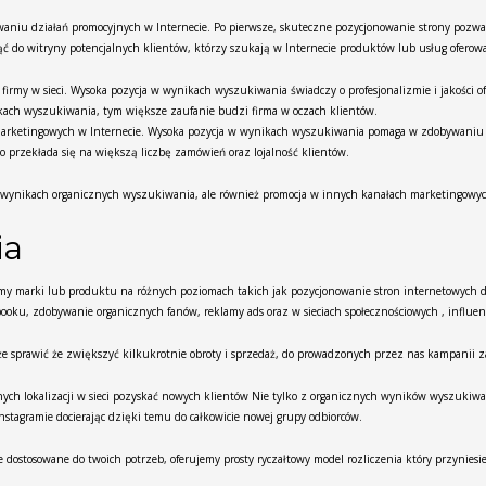
owaniu działań promocyjnych w Internecie. Po pierwsze, skuteczne pozycjonowanie strony pozw
ąć do witryny potencjalnych klientów, którzy szukają w Internecie produktów lub usług ofero
my w sieci. Wysoka pozycja w wynikach wyszukiwania świadczy o profesjonalizmie i jakości of
kach wyszukiwania, tym większe zaufanie budzi firma w oczach klientów.
 marketingowych w Internecie. Wysoka pozycja w wynikach wyszukiwania pomaga w zdobywaniu p
o przekłada się na większą liczbę zamówień oraz lojalność klientów.
w wynikach organicznych wyszukiwania, ale również promocja w innych kanałach marketingowy
ia
y marki lub produktu na różnych poziomach takich jak pozycjonowanie stron internetowych d
ooku, zdobywanie organicznych fanów, reklamy ads oraz w sieciach społecznościowych , influen
e sprawić że zwiększyć kilkukrotnie obroty i sprzedaż, do prowadzonych przez nas kampanii 
nych lokalizacji w sieci pozyskać nowych klientów Nie tylko z organicznych wyników wyszukiwa
stagramie docierając dzięki temu do całkowicie nowej grupy odbiorców.
ostosowane do twoich potrzeb, oferujemy prosty ryczałtowy model rozliczenia który przyniesie t