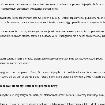
jak Instagram, jest niemalże niemożliwe. Instagram to jedna z najpopularniejszych platform 
się nieodzownym elementem skutecznej promocji firmy.
zwiększać liczbę followersów, jest zwiększenie zasięgu. Dzięki regularnemu publikowaniu int
zba followersów, tym większa szansa na dotarcie do szerszej grupy odbiorców i zwiększenie ś
 Instagramie to osoby, które wyraziły swoje zainteresowanie naszą marką i chcą pozostać na b
kowanie ciekawych stories, pozwala zbudować więź i zaangażowanie z naszą społecznością. Dz
czach potencjalnych klientów. Zwiększenie liczby followersów może świadczyć o naszej popularn
iania się na naszym koncie.
magają w skutecznej promocji firmy. Do najważniejszych z nich należą reklamy i kampanie spon
kcje takie jak Link w bio lub Sklep Instagramowy, które ułatwiają klientom zakup naszych pr
kluczowe elementy skutecznej promocji firmy.
esujących treści i wykorzystaniu narzędzi oferowanych przez platformę, możemy zwiększyć zasi
nstagram, dzięki naszym działaniom zyskasz nie tylko nowych followersów ale także idealnie pro