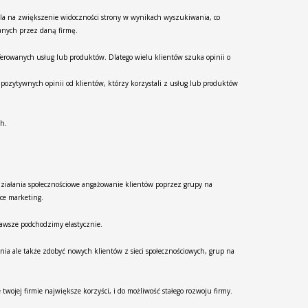
ala na zwiększenie widoczności strony w wynikach wyszukiwania, co
wanych przez daną firmę.
erowanych usług lub produktów. Dlatego wielu klientów szuka opinii o
ozytywnych opinii od klientów, którzy korzystali z usług lub produktów
ch.
ziałania społecznościowe angażowanie klientów poprzez grupy na
ce marketing.
zawsze podchodzimy elastycznie.
nia ale także zdobyć nowych klientów z sieci społecznościowych, grup na
wojej firmie największe korzyści, i do możliwość stałego rozwoju firmy.