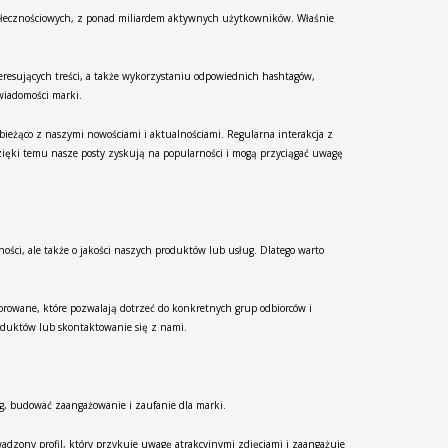
społecznościowych, z ponad miliardem aktywnych użytkowników. Właśnie
eresujących treści, a także wykorzystaniu odpowiednich hashtagów,
wiadomości marki.
ieżąco z naszymi nowościami i aktualnościami. Regularna interakcja z
ięki temu nasze posty zyskują na popularności i mogą przyciągać uwagę
ości, ale także o jakości naszych produktów lub usług. Dlatego warto
sorowane, które pozwalają dotrzeć do konkretnych grup odbiorców i
oduktów lub skontaktowanie się z nami.
ęg, budować zaangażowanie i zaufanie dla marki.
wadzony profil, który przykuje uwagę atrakcyjnymi zdjęciami i zaangażuje