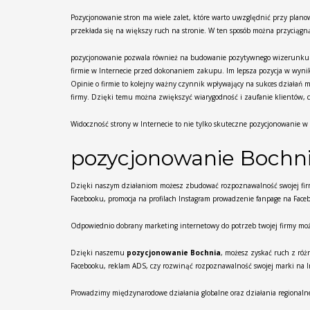
Pozycjonowanie stron ma wiele zalet, które warto uwzględnić przy plan
przekłada się na większy ruch na stronie. W ten sposób można przyciągn
pozycjonowanie pozwala również na budowanie pozytywnego wizerunku fir
firmie w Internecie przed dokonaniem zakupu. Im lepsza pozycja w wyni
Opinie o firmie to kolejny ważny czynnik wpływający na sukces działań
firmy. Dzięki temu można zwiększyć wiarygodność i zaufanie klientów, c
Widoczność strony w Internecie to nie tylko skuteczne pozycjonowanie 
pozycjonowanie Bochn
Dzięki naszym działaniom możesz zbudować rozpoznawalność swojej firm
Facebooku, promocja na profilach Instagram prowadzenie fanpage na Faceb
Odpowiednio dobrany marketing internetowy do potrzeb twojej firmy moż
Dzięki naszemu
pozycjonowanie Bochnia
, możesz zyskać ruch z róż
Facebooku, reklam ADS, czy rozwinąć rozpoznawalność swojej marki na In
Prowadzimy międzynarodowe działania globalne oraz działania regionalne d