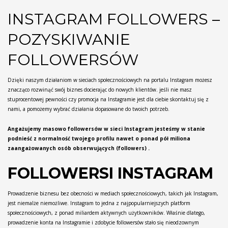
INSTAGRAM FOLLOWERS –
POZYSKIWANIE
FOLLOWERSÓW
Dzięki naszym działaniom w sieciach społecznościowych na portalu Instagram możesz
znacząco rozwinąć swój biznes docierając do nowych klientów. jeśli nie masz
stuprocentowej pewności czy promocja na Instagramie jest dla ciebie skontaktuj się z
nami, a pomożemy wybrać działania dopasowane do twoich potrzeb.
Angażujemy masowo followersów w sieci Instagram jesteśmy w stanie
podnieść z normalność twojego profilu nawet o ponad pół miliona
zaangażowanych osób obserwujących (followers) .
FOLLOWERSI INSTAGRAM
Prowadzenie biznesu bez obecności w mediach społecznościowych, takich jak Instagram,
jest niemalże niemożliwe. Instagram to jedna z najpopularniejszych platform
społecznościowych, z ponad miliardem aktywnych użytkowników. Właśnie dlatego,
prowadzenie konta na Instagramie i zdobycie followersów stało się nieodzownym