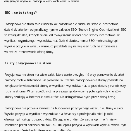
osiągnięcie wysokiej pozycji w wynikach wyszukiwania.
SEO – co to takiego?
Pozycjonowanie stron to nic innego jak pozyskiwanie ruchu na stronie internetowej
dzięki działaniom optymalizacyjnym w zakresie SEO (Search Engine Optimization). SEO
to szereg działań, których celem jest zwiększenie widoczności strony internetowej w
wynikach organicznych wyszukiwania. Dzięki skutecznemu SEO można osiągnąć
wysokie pozycje w wyszukiwarce, co przekłada się na większy ruch na stronie oraz
wzrost zainteresowania ofertą firmy.
Zalety pozycjonowania stron
Pozycjonowanie stron ma wiele zalet, które warto uwzględnić przy planowaniu działań
promocyjnych w Internecie. Po pierwsze, skuteczne pozycjonowanie strony pozwala na
zwiększenie widoczności strony w wynikach wyszukiwania, co przekłada się na większy
ruch na stronie. W ten sposób można przyciągnąć do witryny potencjalnych klientów,
którzy szukają w Internecie produktów lub usług oferowanych przez daną firmę.
pozycjonowanie pozwala również na budowanie pozytywnego wizerunku firmy w sieci.
Wysoka pozycja w wynikach wyszukiwania świadczy o profesjonalizmie i jakości
oferowanych usług lub produktów. Dlatego wielu klientów szuka opinii o firmie w
Internecie przed dokonaniem zakupu. Im lepsza pozycja w wynikach wyszukiwania, tym
większe zaufanie budzi firma w oczach klientów.