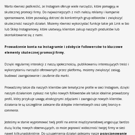
Warto również podkreślić, że Instagram oferuje wiele narzędzi, które pomagają w
skutecznej promocji firmy. Do najważniejszych z nich należą reklamy i kampanie
sponsorowane, które pozwalają dotrzeć do konkretnych grup odbiorców i zwiększyć
skuteczność naszych działań. Możemy również wykorzystać funkcje takie jak Link w bio
lub Sklep Instagramowy, które ułatwiają klientom zakup naszych produktów lub
skontaktowanie się z nami.
Prowadzenie konta na Instagramie i zdobycie followersów to kluczowe
elementy skutecznej promocji firmy.
Dzięki regularnej interakcji z naszą społecznością, publikowaniu interesujących treści i
wykorzystaniu narzędzi oferowanych przez platformę, możemy zwiększyć zasięg,
budować zaangażowanie i zaufanie dla marki.
Prowadzimy także dla naszych klientów całe tematyczne profile w sieci Instagram, dzięki
naszym działaniom zyskasz nie tylko nowych followersów ale także idealnie prowadzony
profil, który przykuje uwagę atrakcyjnymi zdjęciami i zaangażuje nowych klientów.
działania te są szczególnie zalecane dla sklepów internetowych oraz całej branży e-
commerce.
Jesteśmy w stanie wypromować twój profil na arenie międzynarodowej angażując bardzo
dużą liczbę nowych obserwujących, co może poprawić widoczność twojej firmy w sieci
nawet kilkunastokrotnie. Do uzupełnienia działań polecamy nasze
pozycjonowanie