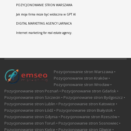
POZYCJONOWANIE STRON WARSZAWA
Jak moja firma może być widoczna w GPT AI
DIGITAL MARKETING AGENCY LARNACA
Internet marketing for real estate agency.
Pozycjonowanie stron Warszawa •
Pozycjonowanie stron Kraków •
Pozycjonowanie stron Wrocław •
Pozycjonowanie stron Poznań • Pozycjonowanie stron Gdańsk •
Pozycjonowanie stron Szczecin • Pozycjonowanie stron Bydgoszcz •
Pozycjonowanie stron Lublin • Pozycjonowanie stron Katowice •
Pozycjonowanie stron Łódź • Pozycjonowanie stron Białystok •
Pozycjonowanie stron Gdynia • Pozycjonowanie stron Rzeszów •
Pozycjonowanie stron Toruń • Pozycjonowanie stron Sosnowiec •
Pozycjonowanie stron Kielce • Pozycjonowanie stron Gliwice •