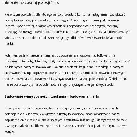
elementem skutecznej promocji firmy.
Pierwszym powodem, dla którego warto prowadzić konto na Instagramie i zwiększać
liczbę followersów, jest zwiększenie zasięgu. Dzięki regularnemu publikowaniu
interesujących treści, a także wykorzystaniu odpowiednich hashtagów, możemy
przyciągnąć uwagę nowych potencjalnych klientów. Im większa liczba followersów, tym
większa szansa na dotarcie do szerszej grupy odbiorców i zwiększenie świadomości
marki.
Kolejnym ważnym argumentem jest budowanie zaangażowania. Followersi na
Instagramie to osoby, które wyraziły swoje zainteresowanie naszą marką i chcą pozostać
na bieżąco z naszymi nowościami i aktualnościami. Regularna interakcja z naszymi
obserwatorami, np. poprzez odpowiedzi na komentarze lub publikowanie ciekawych
stories, pozwala zbudować więź i zaangażowanie z naszą społecznością. Dzięki temu
nasze posty zyskują na popularności i mogą przyciągać uwagę nowych osób.
Budowanie wiarygodności i zaufania – budowanie marki
Im większa liczba followersów, tym bardziej zyskujemy na autorytecie w oczach
potencjalnych klientów. Zwiększenie liczby followersów może świadczyć o naszej
popularności, ale także o jakości naszych produktów lub usług. Dlatego warto zwrócić
uwagę na jakość publikowanych treści oraz regularność ich pojawiania się na naszym
koncie.