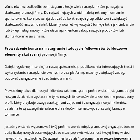
Warto również podkreślić, że Instagram oferuje wiele narzędzi, które pomagają w
skutecznej promocji firmy. Do najważniejszych z nich należą reklamy i kampanie
sponsorowane, które pozwalają dotrzeć do konkretnych grup odbiorców i zwiększyć
skuteczność naszych działań. Możemy również wykorzystać funkcje takie jak Link w bio
lub Sklep Instagramowy, które ułatwiają klientom zakup naszych produktów lub
skontaktowanie się z nami.
Prowadzenie konta na Instagramie i zdobycie followersów to kluczowe
elementy skutecznej promocji firmy.
Dzięki regularnej interakcji z naszą społecznością, publikowaniu interesujących treści i
wykorzystaniu narzędzi oferowanych przez platformę, możemy zwiększyć zasięg,
budować zaangażowanie i zaufanie dla marki.
Prowadzimy także dla naszych klientów całe tematyczne profile w sieci Instagram, dzięki
naszym działaniom zyskasz nie tylko nowych followersów ale także idealnie prowadzony
profil, który przykuje uwagę atrakcyjnymi zdjęciami i zaangażuje nowych klientów.
działania te są szczególnie zalecane dla sklepów internetowych oraz całej branży e-
commerce.
Jesteśmy w stanie wypromować twój profil na arenie międzynarodowej angażując bardzo
dużą liczbę nowych obserwujących, co może poprawić widoczność twojej firmy w sieci
nawet kilkunastokrotnie. Do uzupełnienia działań polecamy nasze
pozycjonowanie