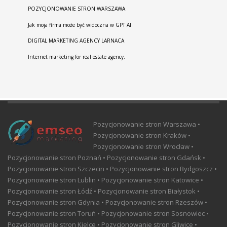
POZYCJONOWANIE STRON WARSZAWA
Jak moja firma może być widoczna w GPT AI
DIGITAL MARKETING AGENCY LARNACA
Internet marketing for real estate agency.
Pozycjonowanie stron Warszawa •
Pozycjonowanie stron Kraków •
Pozycjonowanie stron Wrocław •
Pozycjonowanie stron Poznań • Pozycjonowanie stron Gdańsk •
Pozycjonowanie stron Szczecin • Pozycjonowanie stron Bydgoszcz •
Pozycjonowanie stron Lublin • Pozycjonowanie stron Katowice •
Pozycjonowanie stron Łódź • Pozycjonowanie stron Białystok •
Pozycjonowanie stron Gdynia • Pozycjonowanie stron Rzeszów •
Pozycjonowanie stron Toruń • Pozycjonowanie stron Sosnowiec •
Pozycjonowanie stron Kielce • Pozycjonowanie stron Gliwice •