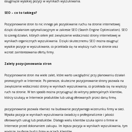
osiągnięcie wysokiej pozycji w wynikach wyszukiwania.
SEO – co to takiego?
Pozycjonowanie stron to nic innego jak pozyskiwanie ruchu na stronie internetowej
dzięki działaniom optymalizacyjnym w zakresie SEO (Search Engine Optimization). SEO
to szereg działań, których celem jest zwiększenie widoczności strony internetowej w
wynikach organicznych wyszukiwania. Dzięki skutecznemu SEO można osiągnąć
wysokie pozycje w wyszukiwarce, co przekłada się na większy ruch na stronie oraz
wzrost zainteresowania ofertą firmy.
Zalety pozycjonowania stron
Pozycjonowanie stron ma wiele zalet, które warto uwzględnić przy planowaniu działań
promocyjnych w Internecie. Po pierwsze, skuteczne pozycjonowanie strony pozwala na
zwiększenie widoczności strony w wynikach wyszukiwania, co przekłada się na większy
ruch na stronie. W ten sposób można przyciągnąć do witryny potencjalnych klientów,
którzy szukają w Internecie produktów lub usług oferowanych przez daną firmę.
pozycjonowanie pozwala również na budowanie pozytywnego wizerunku firmy w sieci.
Wysoka pozycja w wynikach wyszukiwania świadczy o profesjonalizmie i jakości
oferowanych usług lub produktów. Dlatego wielu klientów szuka opinii o firmie w
Internecie przed dokonaniem zakupu. Im lepsza pozycja w wynikach wyszukiwania, tym
większe zaufanie budzi firma w oczach klientów.