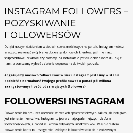
INSTAGRAM FOLLOWERS –
POZYSKIWANIE
FOLLOWERSÓW
Dzięki naszym działaniom w sieciach społecznościowych na portalu Instagram możesz
znacząco rozwinąć swój biznes docierając do nowych klientów. jeśli nie masz
stuprocentowej pewności czy promocja na Instagramie jest dla ciebie skontaktuj się z
nami, a pomożemy wybrać działania dopasowane do twoich potrzeb.
Angażujemy masowo followersów w sieci Instagram jesteśmy w stanie
podnieść z normalność twojego profilu nawet o ponad pół miliona
zaangażowanych osób obserwujących (followers) .
FOLLOWERSI INSTAGRAM
Prowadzenie biznesu bez obecności w mediach społecznościowych, takich jak Instagram,
jest niemalże niemożliwe. Instagram to jedna z najpopularniejszych platform
społecznościowych, z ponad miliardem aktywnych użytkowników. Właśnie dlatego,
prowadzenie konta na Instagramie i zdobycie followersów stało się nieodzownym