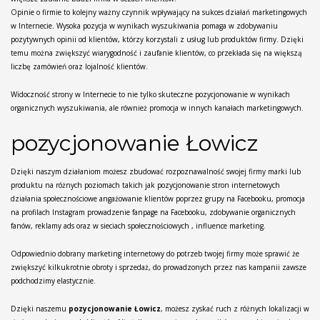
Opinie o firmie to kolejny ważny czynnik wpływający na sukces działań marketingowych
w Internecie. Wysoka pozycja w wynikach wyszukiwania pomaga w zdobywaniu
pozytywnych opinii od klientów, którzy korzystali z usług lub produktów firmy. Dzięki
temu można zwiększyć wiarygodność i zaufanie klientów, co przekłada się na większą
liczbę zamówień oraz lojalność klientów.
Widoczność strony w Internecie to nie tylko skuteczne pozycjonowanie w wynikach
organicznych wyszukiwania, ale również promocja w innych kanałach marketingowych.
pozycjonowanie Łowicz
Dzięki naszym działaniom możesz zbudować rozpoznawalność swojej firmy marki lub
produktu na różnych poziomach takich jak pozycjonowanie stron internetowych
działania społecznościowe angażowanie klientów poprzez grupy na Facebooku, promocja
na profilach Instagram prowadzenie fanpage na Facebooku, zdobywanie organicznych
fanów, reklamy ads oraz w sieciach społecznościowych , influence marketing.
Odpowiednio dobrany marketing internetowy do potrzeb twojej firmy może sprawić że
zwiększyć kilkukrotnie obroty i sprzedaż, do prowadzonych przez nas kampanii zawsze
podchodzimy elastycznie.
Dzięki naszemu
pozycjonowanie Łowicz
, możesz zyskać ruch z różnych lokalizacji w