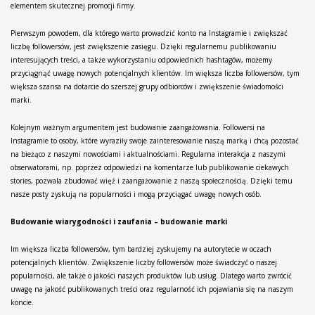
elementem skutecznej promocji firmy.
Pierwszym powodem, dla którego warto prowadzić konto na Instagramie i zwiększać
liczbę followersów, jest zwiększenie zasięgu. Dzięki regularnemu publikowaniu
interesujących treści, a także wykorzystaniu odpowiednich hashtagów, możemy
przyciągnąć uwagę nowych potencjalnych klientów. Im większa liczba followersów, tym
większa szansa na dotarcie do szerszej grupy odbiorców i zwiększenie świadomości
marki.
Kolejnym ważnym argumentem jest budowanie zaangażowania. Followersi na
Instagramie to osoby, które wyraziły swoje zainteresowanie naszą marką i chcą pozostać
na bieżąco z naszymi nowościami i aktualnościami. Regularna interakcja z naszymi
obserwatorami, np. poprzez odpowiedzi na komentarze lub publikowanie ciekawych
stories, pozwala zbudować więź i zaangażowanie z naszą społecznością. Dzięki temu
nasze posty zyskują na popularności i mogą przyciągać uwagę nowych osób.
Budowanie wiarygodności i zaufania – budowanie marki
Im większa liczba followersów, tym bardziej zyskujemy na autorytecie w oczach
potencjalnych klientów. Zwiększenie liczby followersów może świadczyć o naszej
popularności, ale także o jakości naszych produktów lub usług. Dlatego warto zwrócić
uwagę na jakość publikowanych treści oraz regularność ich pojawiania się na naszym
koncie.