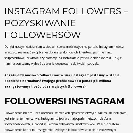
INSTAGRAM FOLLOWERS –
POZYSKIWANIE
FOLLOWERSÓW
Dzięki naszym działaniom w sieciach społecznościowych na portalu Instagram możesz
znacząco rozwinąć swój biznes docierając do nowych klientów. jeśli nie masz
stuprocentowej pewności czy promocja na Instagramie jest dla ciebie skontaktuj się z
nami, a pomożemy wybrać działania dopasowane do twoich potrzeb.
Angażujemy masowo followersów w sieci Instagram jesteśmy w stanie
podnieść z normalność twojego profilu nawet o ponad pół miliona
zaangażowanych osób obserwujących (followers) .
FOLLOWERSI INSTAGRAM
Prowadzenie biznesu bez obecności w mediach społecznościowych, takich jak Instagram,
jest niemalże niemożliwe. Instagram to jedna z najpopularniejszych platform
społecznościowych, z ponad miliardem aktywnych użytkowników. Właśnie dlatego,
prowadzenie konta na Instagramie i zdobycie followersów stało się nieodzownym