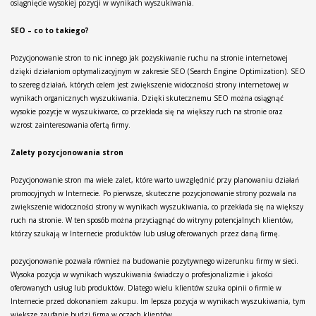
osiągnięcie wysokiej pozycji w wynikach wyszukiwania.
SEO – co to takiego?
Pozycjonowanie stron to nic innego jak pozyskiwanie ruchu na stronie internetowej
dzięki działaniom optymalizacyjnym w zakresie SEO (Search Engine Optimization). SEO
to szereg działań, których celem jest zwiększenie widoczności strony internetowej w
wynikach organicznych wyszukiwania. Dzięki skutecznemu SEO można osiągnąć
wysokie pozycje w wyszukiwarce, co przekłada się na większy ruch na stronie oraz
wzrost zainteresowania ofertą firmy.
Zalety pozycjonowania stron
Pozycjonowanie stron ma wiele zalet, które warto uwzględnić przy planowaniu działań
promocyjnych w Internecie. Po pierwsze, skuteczne pozycjonowanie strony pozwala na
zwiększenie widoczności strony w wynikach wyszukiwania, co przekłada się na większy
ruch na stronie. W ten sposób można przyciągnąć do witryny potencjalnych klientów,
którzy szukają w Internecie produktów lub usług oferowanych przez daną firmę.
pozycjonowanie pozwala również na budowanie pozytywnego wizerunku firmy w sieci.
Wysoka pozycja w wynikach wyszukiwania świadczy o profesjonalizmie i jakości
oferowanych usług lub produktów. Dlatego wielu klientów szuka opinii o firmie w
Internecie przed dokonaniem zakupu. Im lepsza pozycja w wynikach wyszukiwania, tym
większe zaufanie budzi firma w oczach klientów.