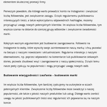
elementem skutecznej promocji firmy.
Pierwszym powodem, dla którego warto prowadzić konto na Instagramie i zwiększać
liczbę followersów, jest zwiększenie zasięgu. Dzięki regularnemu publikowaniu
interesujących treści, a także wykorzystaniu odpowiednich hashtagów, możemy
przyciągnąć uwagę nowych potencjalnych klientów. Im większa liczba followersów, tym
większa szansa na dotarcie do szerszej grupy odbiorców i zwiększenie świadomości
marki.
Kolejnym ważnym argumentem jest budowanie zaangażowania. Followersi na
Instagramie to osoby, które wyraziły swoje zainteresowanie naszą marką i chcą pozostać
na bieżąco z naszymi nowościami i aktualnościami. Regularna interakcja z naszymi
obserwatorami, np. poprzez odpowiedzi na komentarze lub publikowanie ciekawych
stories, pozwala zbudować więź i zaangażowanie z naszą społecznością. Dzięki temu
nasze posty zyskują na popularności i mogą przyciągać uwagę nowych osób.
Budowanie wiarygodności i zaufania – budowanie marki
Im większa liczba followersów, tym bardziej zyskujemy na autorytecie w oczach
potencjalnych klientów. Zwiększenie liczby followersów może świadczyć o naszej
popularności, ale także o jakości naszych produktów lub usług. Dlatego warto zwrócić
uwagę na jakość publikowanych treści oraz regularność ich pojawiania się na naszym
koncie.