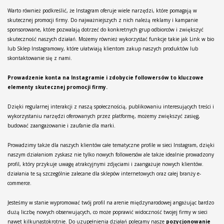
Warto również podkreślić, że Instagram oferuje wiele narzędzi, które pomagają w
skutecznej promocji firmy. Do najważniejszych z nich należą reklamy i kampanie
sponsorowane, które pozwalają dotrzeć do konkretnych grup odbiorców i zwiększyć
skuteczność naszych działań. Możemy również wykorzystać funkcje takie jak Link w bio
lub Sklep Instagramowy, które ułatwiają klientom zakup naszych produktów lub
skontaktowanie się z nami.
Prowadzenie konta na Instagramie i zdobycie followersów to kluczowe
elementy skutecznej promocji firmy.
Dzięki regularnej interakcji z naszą społecznością, publikowaniu interesujących treści i
wykorzystaniu narzędzi oferowanych przez platformę, możemy zwiększyć zasięg,
budować zaangażowanie i zaufanie dla marki.
Prowadzimy także dla naszych klientów całe tematyczne profile w sieci Instagram, dzięki
naszym działaniom zyskasz nie tylko nowych followersów ale także idealnie prowadzony
profil, który przykuje uwagę atrakcyjnymi zdjęciami i zaangażuje nowych klientów.
działania te są szczególnie zalecane dla sklepów internetowych oraz całej branży e-
commerce.
Jesteśmy w stanie wypromować twój profil na arenie międzynarodowej angażując bardzo
dużą liczbę nowych obserwujących, co może poprawić widoczność twojej firmy w sieci
nawet kilkunastokrotnie. Do uzupełnienia działań polecamy nasze
pozycjonowanie