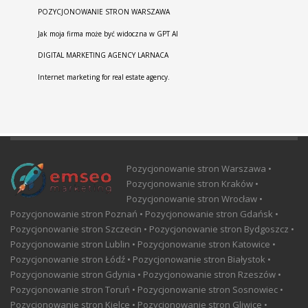
POZYCJONOWANIE STRON WARSZAWA
Jak moja firma może być widoczna w GPT AI
DIGITAL MARKETING AGENCY LARNACA
Internet marketing for real estate agency.
Pozycjonowanie stron Warszawa •
Pozycjonowanie stron Kraków •
Pozycjonowanie stron Wrocław •
Pozycjonowanie stron Poznań • Pozycjonowanie stron Gdańsk •
Pozycjonowanie stron Szczecin • Pozycjonowanie stron Bydgoszcz •
Pozycjonowanie stron Lublin • Pozycjonowanie stron Katowice •
Pozycjonowanie stron Łódź • Pozycjonowanie stron Białystok •
Pozycjonowanie stron Gdynia • Pozycjonowanie stron Rzeszów •
Pozycjonowanie stron Toruń • Pozycjonowanie stron Sosnowiec •
Pozycjonowanie stron Kielce • Pozycjonowanie stron Gliwice •