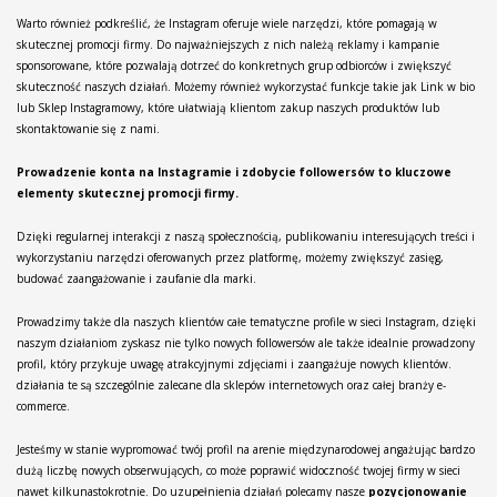
Warto również podkreślić, że Instagram oferuje wiele narzędzi, które pomagają w
skutecznej promocji firmy. Do najważniejszych z nich należą reklamy i kampanie
sponsorowane, które pozwalają dotrzeć do konkretnych grup odbiorców i zwiększyć
skuteczność naszych działań. Możemy również wykorzystać funkcje takie jak Link w bio
lub Sklep Instagramowy, które ułatwiają klientom zakup naszych produktów lub
skontaktowanie się z nami.
Prowadzenie konta na Instagramie i zdobycie followersów to kluczowe
elementy skutecznej promocji firmy.
Dzięki regularnej interakcji z naszą społecznością, publikowaniu interesujących treści i
wykorzystaniu narzędzi oferowanych przez platformę, możemy zwiększyć zasięg,
budować zaangażowanie i zaufanie dla marki.
Prowadzimy także dla naszych klientów całe tematyczne profile w sieci Instagram, dzięki
naszym działaniom zyskasz nie tylko nowych followersów ale także idealnie prowadzony
profil, który przykuje uwagę atrakcyjnymi zdjęciami i zaangażuje nowych klientów.
działania te są szczególnie zalecane dla sklepów internetowych oraz całej branży e-
commerce.
Jesteśmy w stanie wypromować twój profil na arenie międzynarodowej angażując bardzo
dużą liczbę nowych obserwujących, co może poprawić widoczność twojej firmy w sieci
nawet kilkunastokrotnie. Do uzupełnienia działań polecamy nasze
pozycjonowanie