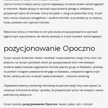
Opinie o firmie to kolejny ważny czynnik wpływający na sukces działań marketingowych
w Internecie. Wysoka pozycja w wynikach wyszukiwania pomaga w zdobywaniu
pozytywnych opinii od klientów, którzy korzystali z usług lub produktów firmy. Dzięki
temu można zwiększyć wiarygodność i zaufanie klientów, co przekłada się na większą
liczbę zamówień oraz lojalność klientów.
Widoczność strony w Internecie to nie tylko skuteczne pozycjonowanie w wynikach
organicznych wyszukiwania, ale również promocja w innych kanałach marketingowych.
pozycjonowanie Opoczno
Dzięki naszym działaniom możesz zbudować rozpoznawalność swojej firmy marki lub
produktu na różnych poziomach takich jak pozycjonowanie stron internetowych
działania społecznościowe angażowanie klientów poprzez grupy na Facebooku, promocja
na profilach Instagram prowadzenie fanpage na Facebooku, zdobywanie organicznych
fanów, reklamy ads oraz w sieciach społecznościowych , influence marketing.
Odpowiednio dobrany marketing internetowy do potrzeb twojej firmy może sprawić że
zwiększyć kilkukrotnie obroty i sprzedaż, do prowadzonych przez nas kampanii zawsze
podchodzimy elastycznie.
Dzięki naszemu
pozycjonowanie Opoczno
, możesz zyskać ruch z różnych