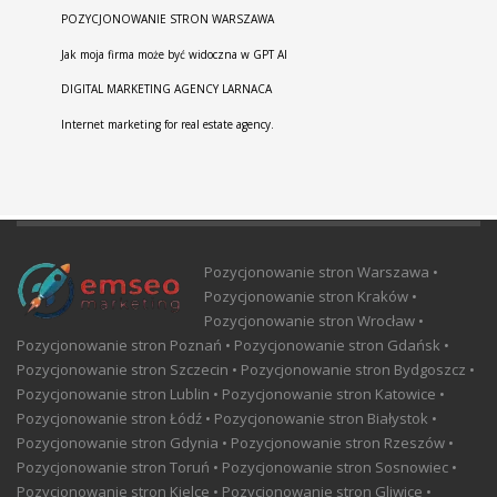
POZYCJONOWANIE STRON WARSZAWA
Jak moja firma może być widoczna w GPT AI
DIGITAL MARKETING AGENCY LARNACA
Internet marketing for real estate agency.
Pozycjonowanie stron Warszawa •
Pozycjonowanie stron Kraków •
Pozycjonowanie stron Wrocław •
Pozycjonowanie stron Poznań • Pozycjonowanie stron Gdańsk •
Pozycjonowanie stron Szczecin • Pozycjonowanie stron Bydgoszcz •
Pozycjonowanie stron Lublin • Pozycjonowanie stron Katowice •
Pozycjonowanie stron Łódź • Pozycjonowanie stron Białystok •
Pozycjonowanie stron Gdynia • Pozycjonowanie stron Rzeszów •
Pozycjonowanie stron Toruń • Pozycjonowanie stron Sosnowiec •
Pozycjonowanie stron Kielce • Pozycjonowanie stron Gliwice •