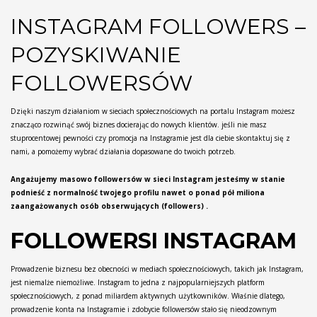
INSTAGRAM FOLLOWERS –
POZYSKIWANIE
FOLLOWERSÓW
Dzięki naszym działaniom w sieciach społecznościowych na portalu Instagram możesz
znacząco rozwinąć swój biznes docierając do nowych klientów. jeśli nie masz
stuprocentowej pewności czy promocja na Instagramie jest dla ciebie skontaktuj się z
nami, a pomożemy wybrać działania dopasowane do twoich potrzeb.
Angażujemy masowo followersów w sieci Instagram jesteśmy w stanie
podnieść z normalność twojego profilu nawet o ponad pół miliona
zaangażowanych osób obserwujących (followers) .
FOLLOWERSI INSTAGRAM
Prowadzenie biznesu bez obecności w mediach społecznościowych, takich jak Instagram,
jest niemalże niemożliwe. Instagram to jedna z najpopularniejszych platform
społecznościowych, z ponad miliardem aktywnych użytkowników. Właśnie dlatego,
prowadzenie konta na Instagramie i zdobycie followersów stało się nieodzownym