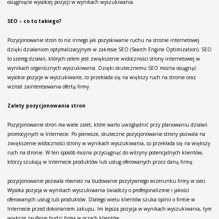
osiągnięcie wysokiej pozycji w wynikach wyszukiwania.
SEO – co to takiego?
Pozycjonowanie stron to nic innego jak pozyskiwanie ruchu na stronie internetowej
dzięki działaniom optymalizacyjnym w zakresie SEO (Search Engine Optimization). SEO
to szereg działań, których celem jest zwiększenie widoczności strony internetowej w
wynikach organicznych wyszukiwania. Dzięki skutecznemu SEO można osiągnąć
wysokie pozycje w wyszukiwarce, co przekłada się na większy ruch na stronie oraz
wzrost zainteresowania ofertą firmy.
Zalety pozycjonowania stron
Pozycjonowanie stron ma wiele zalet, które warto uwzględnić przy planowaniu działań
promocyjnych w Internecie. Po pierwsze, skuteczne pozycjonowanie strony pozwala na
zwiększenie widoczności strony w wynikach wyszukiwania, co przekłada się na większy
ruch na stronie. W ten sposób można przyciągnąć do witryny potencjalnych klientów,
którzy szukają w Internecie produktów lub usług oferowanych przez daną firmę.
pozycjonowanie pozwala również na budowanie pozytywnego wizerunku firmy w sieci.
Wysoka pozycja w wynikach wyszukiwania świadczy o profesjonalizmie i jakości
oferowanych usług lub produktów. Dlatego wielu klientów szuka opinii o firmie w
Internecie przed dokonaniem zakupu. Im lepsza pozycja w wynikach wyszukiwania, tym
większe zaufanie budzi firma w oczach klientów.