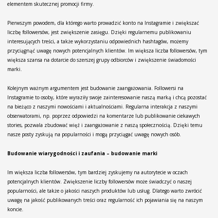
elementem skutecznej promocji firmy.
Pierwszym powodem, dla którego warto prowadzić konto na Instagramie i zwiększać
liczbę followersów, jest zwiększenie zasięgu. Dzięki regularnemu publikowaniu
interesujących treści, a także wykorzystaniu odpowiednich hashtagów, możemy
przyciągnąć uwagę nowych potencjalnych klientów. Im większa liczba followersów, tym
większa szansa na dotarcie do szerszej grupy odbiorców i zwiększenie świadomości
marki.
Kolejnym ważnym argumentem jest budowanie zaangażowania. Followersi na
Instagramie to osoby, które wyraziły swoje zainteresowanie naszą marką i chcą pozostać
na bieżąco z naszymi nowościami i aktualnościami. Regularna interakcja z naszymi
obserwatorami, np. poprzez odpowiedzi na komentarze lub publikowanie ciekawych
stories, pozwala zbudować więź i zaangażowanie z naszą społecznością. Dzięki temu
nasze posty zyskują na popularności i mogą przyciągać uwagę nowych osób.
Budowanie wiarygodności i zaufania – budowanie marki
Im większa liczba followersów, tym bardziej zyskujemy na autorytecie w oczach
potencjalnych klientów. Zwiększenie liczby followersów może świadczyć o naszej
popularności, ale także o jakości naszych produktów lub usług. Dlatego warto zwrócić
uwagę na jakość publikowanych treści oraz regularność ich pojawiania się na naszym
koncie.