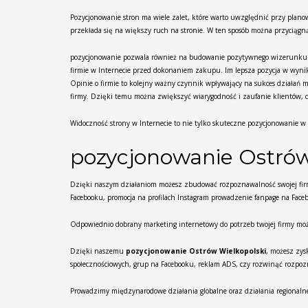
Pozycjonowanie stron ma wiele zalet, które warto uwzględnić przy plan
przekłada się na większy ruch na stronie. W ten sposób można przyciągn
pozycjonowanie pozwala również na budowanie pozytywnego wizerunku fir
firmie w Internecie przed dokonaniem zakupu. Im lepsza pozycja w wyni
Opinie o firmie to kolejny ważny czynnik wpływający na sukces działań
firmy. Dzięki temu można zwiększyć wiarygodność i zaufanie klientów, c
Widoczność strony w Internecie to nie tylko skuteczne pozycjonowanie 
pozycjonowanie Ostrów
Dzięki naszym działaniom możesz zbudować rozpoznawalność swojej firm
Facebooku, promocja na profilach Instagram prowadzenie fanpage na Faceb
Odpowiednio dobrany marketing internetowy do potrzeb twojej firmy moż
Dzięki naszemu
pozycjonowanie Ostrów Wielkopolski
, możesz zys
społecznościowych, grup na Facebooku, reklam ADS, czy rozwinąć rozpozn
Prowadzimy międzynarodowe działania globalne oraz działania regionalne d