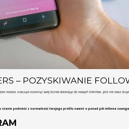
RS – POZYSKIWANIE FOLL
ram możesz znacząco rozwinąć swój biznes docierając do nowych klientów. jeśli nie masz stupro
stanie podnieść z normalność twojego profilu nawet o ponad pół miliona zaanga
RAM