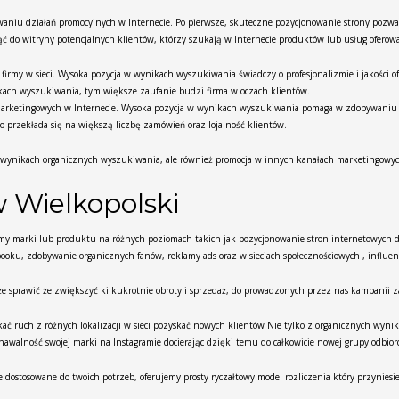
owaniu działań promocyjnych w Internecie. Po pierwsze, skuteczne pozycjonowanie strony pozw
ąć do witryny potencjalnych klientów, którzy szukają w Internecie produktów lub usług ofero
my w sieci. Wysoka pozycja w wynikach wyszukiwania świadczy o profesjonalizmie i jakości of
kach wyszukiwania, tym większe zaufanie budzi firma w oczach klientów.
 marketingowych w Internecie. Wysoka pozycja w wynikach wyszukiwania pomaga w zdobywaniu p
o przekłada się na większą liczbę zamówień oraz lojalność klientów.
w wynikach organicznych wyszukiwania, ale również promocja w innych kanałach marketingowy
 Wielkopolski
y marki lub produktu na różnych poziomach takich jak pozycjonowanie stron internetowych d
ooku, zdobywanie organicznych fanów, reklamy ads oraz w sieciach społecznościowych , influen
e sprawić że zwiększyć kilkukrotnie obroty i sprzedaż, do prowadzonych przez nas kampanii 
kać ruch z różnych lokalizacji w sieci pozyskać nowych klientów Nie tylko z organicznych wyn
awalność swojej marki na Instagramie docierając dzięki temu do całkowicie nowej grupy odbior
ostosowane do twoich potrzeb, oferujemy prosty ryczałtowy model rozliczenia który przyniesie t