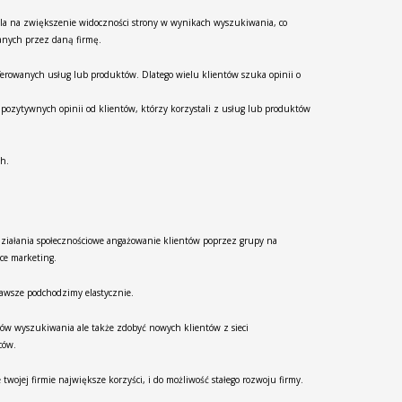
ala na zwiększenie widoczności strony w wynikach wyszukiwania, co
wanych przez daną firmę.
erowanych usług lub produktów. Dlatego wielu klientów szuka opinii o
ozytywnych opinii od klientów, którzy korzystali z usług lub produktów
ch.
ziałania społecznościowe angażowanie klientów poprzez grupy na
ce marketing.
zawsze podchodzimy elastycznie.
ików wyszukiwania ale także zdobyć nowych klientów z sieci
ców.
wojej firmie największe korzyści, i do możliwość stałego rozwoju firmy.