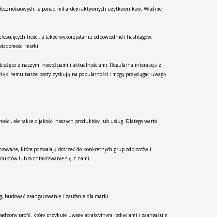
społecznościowych, z ponad miliardem aktywnych użytkowników. Właśnie
eresujących treści, a także wykorzystaniu odpowiednich hashtagów,
wiadomości marki.
ieżąco z naszymi nowościami i aktualnościami. Regularna interakcja z
ięki temu nasze posty zyskują na popularności i mogą przyciągać uwagę
ości, ale także o jakości naszych produktów lub usług. Dlatego warto
sorowane, które pozwalają dotrzeć do konkretnych grup odbiorców i
oduktów lub skontaktowanie się z nami.
ęg, budować zaangażowanie i zaufanie dla marki.
wadzony profil, który przykuje uwagę atrakcyjnymi zdjęciami i zaangażuje