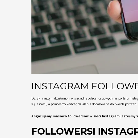
INSTAGRAM FOLLOWE
Dzięki naszym działaniom w sieciach społecznościowych na portalu Instag
się z nami, a pomożemy wybrać działania dopasowane do twoich potrzeb.
Angażujemy masowo followersów w sieci Instagram jesteśmy w 
FOLLOWERSI INSTAG