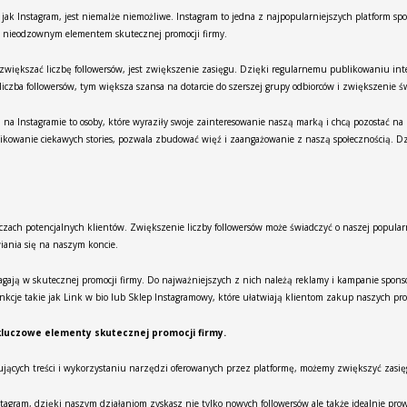
jak Instagram, jest niemalże niemożliwe. Instagram to jedna z najpopularniejszych platform 
się nieodzownym elementem skutecznej promocji firmy.
zwiększać liczbę followersów, jest zwiększenie zasięgu. Dzięki regularnemu publikowaniu int
zba followersów, tym większa szansa na dotarcie do szerszej grupy odbiorców i zwiększenie ś
 Instagramie to osoby, które wyraziły swoje zainteresowanie naszą marką i chcą pozostać na b
kowanie ciekawych stories, pozwala zbudować więź i zaangażowanie z naszą społecznością. Dz
czach potencjalnych klientów. Zwiększenie liczby followersów może świadczyć o naszej popularn
iania się na naszym koncie.
magają w skutecznej promocji firmy. Do najważniejszych z nich należą reklamy i kampanie spon
kcje takie jak Link w bio lub Sklep Instagramowy, które ułatwiają klientom zakup naszych pr
kluczowe elementy skutecznej promocji firmy.
esujących treści i wykorzystaniu narzędzi oferowanych przez platformę, możemy zwiększyć zasi
nstagram, dzięki naszym działaniom zyskasz nie tylko nowych followersów ale także idealnie pro