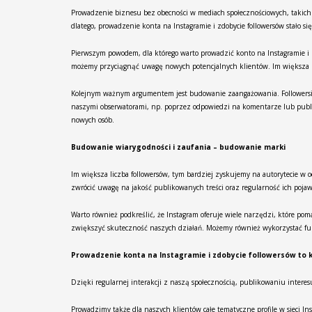
Prowadzenie biznesu bez obecności w mediach społecznościowych, takich 
dlatego, prowadzenie konta na Instagramie i zdobycie followersów stało 
Pierwszym powodem, dla którego warto prowadzić konto na Instagramie i 
możemy przyciągnąć uwagę nowych potencjalnych klientów. Im większa lic
Kolejnym ważnym argumentem jest budowanie zaangażowania. Followersi na
naszymi obserwatorami, np. poprzez odpowiedzi na komentarze lub publi
nowych osób.
Budowanie wiarygodności i zaufania – budowanie marki
Im większa liczba followersów, tym bardziej zyskujemy na autorytecie w o
zwrócić uwagę na jakość publikowanych treści oraz regularność ich pojaw
Warto również podkreślić, że Instagram oferuje wiele narzędzi, które po
zwiększyć skuteczność naszych działań. Możemy również wykorzystać fun
Prowadzenie konta na Instagramie i zdobycie followersów to 
Dzięki regularnej interakcji z naszą społecznością, publikowaniu inter
Prowadzimy także dla naszych klientów całe tematyczne profile w sieci I