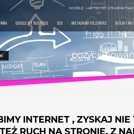
MOBILE: +48 730 177 075 WHATSAPP
ÓWNA
GOOGLE MY BUSINESS
SEO
INSTAGRAM FOLLOWERS
REALNI FANI
pozycjonowan
KI
IMY INTERNET , ZYSKAJ NIE
EŻ RUCH NA STRONIE. Z N