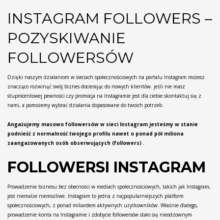
INSTAGRAM FOLLOWERS –
POZYSKIWANIE
FOLLOWERSÓW
Dzięki naszym działaniom w sieciach społecznościowych na portalu Instagram możesz
znacząco rozwinąć swój biznes docierając do nowych klientów. jeśli nie masz
stuprocentowej pewności czy promocja na Instagramie jest dla ciebie skontaktuj się z
nami, a pomożemy wybrać działania dopasowane do twoich potrzeb.
Angażujemy masowo followersów w sieci Instagram jesteśmy w stanie
podnieść z normalność twojego profilu nawet o ponad pół miliona
zaangażowanych osób obserwujących (followers) .
FOLLOWERSI INSTAGRAM
Prowadzenie biznesu bez obecności w mediach społecznościowych, takich jak Instagram,
jest niemalże niemożliwe. Instagram to jedna z najpopularniejszych platform
społecznościowych, z ponad miliardem aktywnych użytkowników. Właśnie dlatego,
prowadzenie konta na Instagramie i zdobycie followersów stało się nieodzownym