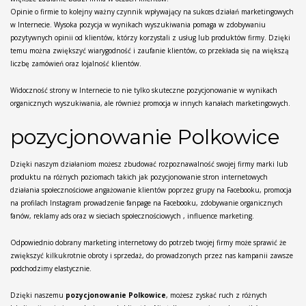
Opinie o firmie to kolejny ważny czynnik wpływający na sukces działań marketingowych
w Internecie. Wysoka pozycja w wynikach wyszukiwania pomaga w zdobywaniu
pozytywnych opinii od klientów, którzy korzystali z usług lub produktów firmy. Dzięki
temu można zwiększyć wiarygodność i zaufanie klientów, co przekłada się na większą
liczbę zamówień oraz lojalność klientów.
Widoczność strony w Internecie to nie tylko skuteczne pozycjonowanie w wynikach
organicznych wyszukiwania, ale również promocja w innych kanałach marketingowych.
pozycjonowanie Polkowice
Dzięki naszym działaniom możesz zbudować rozpoznawalność swojej firmy marki lub
produktu na różnych poziomach takich jak pozycjonowanie stron internetowych
działania społecznościowe angażowanie klientów poprzez grupy na Facebooku, promocja
na profilach Instagram prowadzenie fanpage na Facebooku, zdobywanie organicznych
fanów, reklamy ads oraz w sieciach społecznościowych , influence marketing.
Odpowiednio dobrany marketing internetowy do potrzeb twojej firmy może sprawić że
zwiększyć kilkukrotnie obroty i sprzedaż, do prowadzonych przez nas kampanii zawsze
podchodzimy elastycznie.
Dzięki naszemu
pozycjonowanie Polkowice
, możesz zyskać ruch z różnych