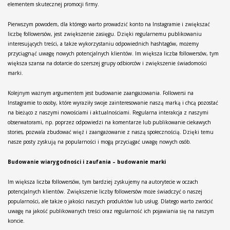
elementem skutecznej promocji firmy.
Pierwszym powodem, dla którego warto prowadzić konto na Instagramie i zwiększać
liczbę followersów, jest zwiększenie zasięgu. Dzięki regularnemu publikowaniu
interesujących treści, a także wykorzystaniu odpowiednich hashtagów, możemy
przyciągnąć uwagę nowych potencjalnych klientów. Im większa liczba followersów, tym
większa szansa na dotarcie do szerszej grupy odbiorców i zwiększenie świadomości
marki.
Kolejnym ważnym argumentem jest budowanie zaangażowania. Followersi na
Instagramie to osoby, które wyraziły swoje zainteresowanie naszą marką i chcą pozostać
na bieżąco z naszymi nowościami i aktualnościami. Regularna interakcja z naszymi
obserwatorami, np. poprzez odpowiedzi na komentarze lub publikowanie ciekawych
stories, pozwala zbudować więź i zaangażowanie z naszą społecznością. Dzięki temu
nasze posty zyskują na popularności i mogą przyciągać uwagę nowych osób.
Budowanie wiarygodności i zaufania – budowanie marki
Im większa liczba followersów, tym bardziej zyskujemy na autorytecie w oczach
potencjalnych klientów. Zwiększenie liczby followersów może świadczyć o naszej
popularności, ale także o jakości naszych produktów lub usług. Dlatego warto zwrócić
uwagę na jakość publikowanych treści oraz regularność ich pojawiania się na naszym
koncie.