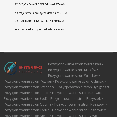
POZYCJONOWANIE STRON WARSZAWA
Jak moja firma może być widoczna w GPT AI
DIGITAL MARKETING AGENCY LARNACA
Internet marketing for real estate agency.
Pozycjonowanie stron Warszawa •
Pozycjonowanie stron Kraków •
Pozycjonowanie stron Wrocław •
Pozycjonowanie stron Poznań • Pozycjonowanie stron Gdańsk •
Pozycjonowanie stron Szczecin • Pozycjonowanie stron Bydgoszcz •
Pozycjonowanie stron Lublin • Pozycjonowanie stron Katowice •
Pozycjonowanie stron Łódź • Pozycjonowanie stron Białystok •
Pozycjonowanie stron Gdynia • Pozycjonowanie stron Rzeszów •
Pozycjonowanie stron Toruń • Pozycjonowanie stron Sosnowiec •
Pozycjonowanie stron Kielce • Pozycjonowanie stron Gliwice •