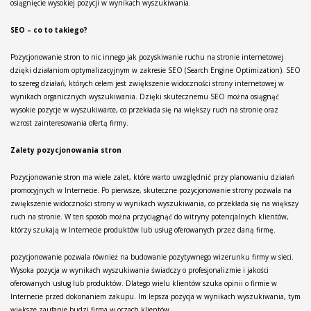
osiągnięcie wysokiej pozycji w wynikach wyszukiwania.
SEO – co to takiego?
Pozycjonowanie stron to nic innego jak pozyskiwanie ruchu na stronie internetowej
dzięki działaniom optymalizacyjnym w zakresie SEO (Search Engine Optimization). SEO
to szereg działań, których celem jest zwiększenie widoczności strony internetowej w
wynikach organicznych wyszukiwania. Dzięki skutecznemu SEO można osiągnąć
wysokie pozycje w wyszukiwarce, co przekłada się na większy ruch na stronie oraz
wzrost zainteresowania ofertą firmy.
Zalety pozycjonowania stron
Pozycjonowanie stron ma wiele zalet, które warto uwzględnić przy planowaniu działań
promocyjnych w Internecie. Po pierwsze, skuteczne pozycjonowanie strony pozwala na
zwiększenie widoczności strony w wynikach wyszukiwania, co przekłada się na większy
ruch na stronie. W ten sposób można przyciągnąć do witryny potencjalnych klientów,
którzy szukają w Internecie produktów lub usług oferowanych przez daną firmę.
pozycjonowanie pozwala również na budowanie pozytywnego wizerunku firmy w sieci.
Wysoka pozycja w wynikach wyszukiwania świadczy o profesjonalizmie i jakości
oferowanych usług lub produktów. Dlatego wielu klientów szuka opinii o firmie w
Internecie przed dokonaniem zakupu. Im lepsza pozycja w wynikach wyszukiwania, tym
większe zaufanie budzi firma w oczach klientów.