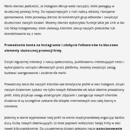
Warto również podkreślić, że Instagram oferuje wiele narzędzi, które pomagają w
skutecznej promocji firmy. Do najważniejszych z nich należą reklamy i kampanie
sponsorowane, które pozwalają dotrzeć do konkretnych grup odbiorców i zwiększyć
skuteczność naszych działań. Możemy również wykorzystać funkcje takie jak Link w bio
lub Sklep Instagramowy, które ułatwiają klientom zakup naszych produktów lub
skontaktowanie się z nami.
Prowadzenie konta na Instagramie i zdobycie followersów to kluczowe
elementy skutecznej promocji firmy.
Dzięki regularnej interakcji z naszą społecznością, publikowaniu interesujących treści i
wykorzystaniu narzędzi oferowanych przez platformę, możemy zwiększyć zasięg,
budować zaangażowanie i zaufanie dla marki.
Prowadzimy także dla naszych klientów całe tematyczne profile w sieci Instagram, dzięki
naszym działaniom zyskasz nie tylko nowych followersów ale także idealnie prowadzony
profil, który przykuje uwagę atrakcyjnymi zdjęciami i zaangażuje nowych klientów.
działania te są szczególnie zalecane dla sklepów internetowych oraz całej branży e-
commerce.
Jesteśmy w stanie wypromować twój profil na arenie międzynarodowej angażując bardzo
dużą liczbę nowych obserwujących, co może poprawić widoczność twojej firmy w sieci
nawet kilkunastokrotnie. Do uzupełnienia działań polecamy nasze
pozycjonowanie