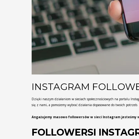
INSTAGRAM FOLLOWE
Dzięki naszym działaniom w sieciach społecznościowych na portalu Instag
się z nami, a pomożemy wybrać działania dopasowane do twoich potrzeb.
Angażujemy masowo followersów w sieci Instagram jesteśmy w 
FOLLOWERSI INSTAG