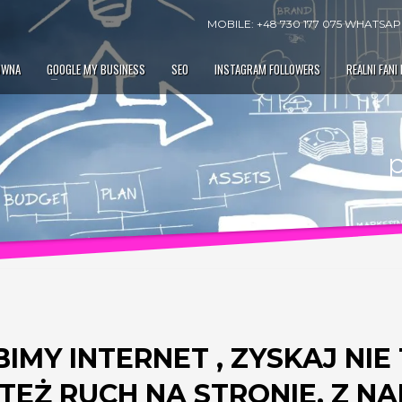
MOBILE: +48 730 177 075 WHATSAPP
ÓWNA
GOOGLE MY BUSINESS
SEO
INSTAGRAM FOLLOWERS
REALNI FANI
IMY INTERNET , ZYSKAJ NIE
EŻ RUCH NA STRONIE. Z N