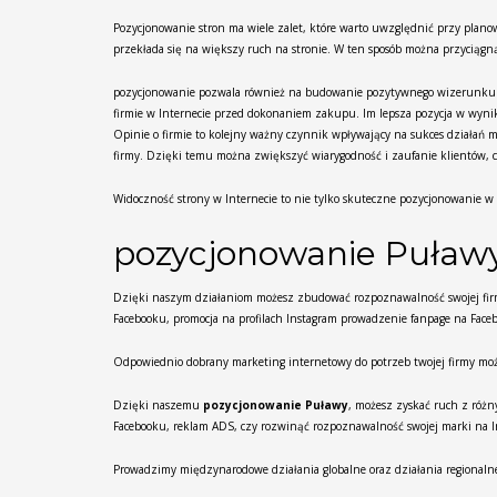
Pozycjonowanie stron ma wiele zalet, które warto uwzględnić przy plan
przekłada się na większy ruch na stronie. W ten sposób można przyciągn
pozycjonowanie pozwala również na budowanie pozytywnego wizerunku fir
firmie w Internecie przed dokonaniem zakupu. Im lepsza pozycja w wyni
Opinie o firmie to kolejny ważny czynnik wpływający na sukces działań
firmy. Dzięki temu można zwiększyć wiarygodność i zaufanie klientów, c
Widoczność strony w Internecie to nie tylko skuteczne pozycjonowanie 
pozycjonowanie Puław
Dzięki naszym działaniom możesz zbudować rozpoznawalność swojej firm
Facebooku, promocja na profilach Instagram prowadzenie fanpage na Faceb
Odpowiednio dobrany marketing internetowy do potrzeb twojej firmy moż
Dzięki naszemu
pozycjonowanie Puławy
, możesz zyskać ruch z różn
Facebooku, reklam ADS, czy rozwinąć rozpoznawalność swojej marki na In
Prowadzimy międzynarodowe działania globalne oraz działania regionalne d