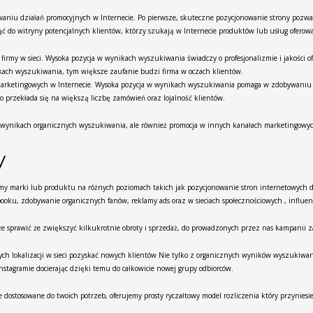
owaniu działań promocyjnych w Internecie. Po pierwsze, skuteczne pozycjonowanie strony pozw
ąć do witryny potencjalnych klientów, którzy szukają w Internecie produktów lub usług ofero
my w sieci. Wysoka pozycja w wynikach wyszukiwania świadczy o profesjonalizmie i jakości of
kach wyszukiwania, tym większe zaufanie budzi firma w oczach klientów.
 marketingowych w Internecie. Wysoka pozycja w wynikach wyszukiwania pomaga w zdobywaniu p
o przekłada się na większą liczbę zamówień oraz lojalność klientów.
w wynikach organicznych wyszukiwania, ale również promocja w innych kanałach marketingowy
y
y marki lub produktu na różnych poziomach takich jak pozycjonowanie stron internetowych d
ooku, zdobywanie organicznych fanów, reklamy ads oraz w sieciach społecznościowych , influen
e sprawić że zwiększyć kilkukrotnie obroty i sprzedaż, do prowadzonych przez nas kampanii 
ych lokalizacji w sieci pozyskać nowych klientów Nie tylko z organicznych wyników wyszukiwan
stagramie docierając dzięki temu do całkowicie nowej grupy odbiorców.
ostosowane do twoich potrzeb, oferujemy prosty ryczałtowy model rozliczenia który przyniesie t