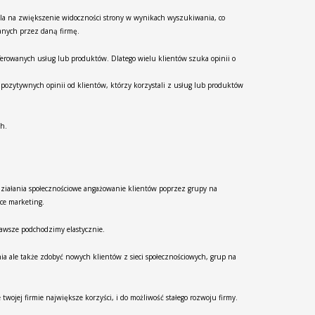
ala na zwiększenie widoczności strony w wynikach wyszukiwania, co
wanych przez daną firmę.
erowanych usług lub produktów. Dlatego wielu klientów szuka opinii o
ozytywnych opinii od klientów, którzy korzystali z usług lub produktów
ch.
ziałania społecznościowe angażowanie klientów poprzez grupy na
ce marketing.
zawsze podchodzimy elastycznie.
ia ale także zdobyć nowych klientów z sieci społecznościowych, grup na
wojej firmie największe korzyści, i do możliwość stałego rozwoju firmy.