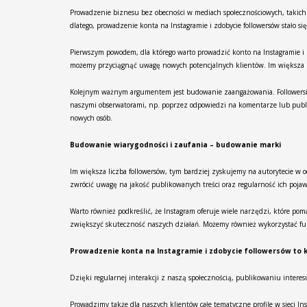
Prowadzenie biznesu bez obecności w mediach społecznościowych, takich 
dlatego, prowadzenie konta na Instagramie i zdobycie followersów stało 
Pierwszym powodem, dla którego warto prowadzić konto na Instagramie i 
możemy przyciągnąć uwagę nowych potencjalnych klientów. Im większa lic
Kolejnym ważnym argumentem jest budowanie zaangażowania. Followersi na
naszymi obserwatorami, np. poprzez odpowiedzi na komentarze lub publi
nowych osób.
Budowanie wiarygodności i zaufania – budowanie marki
Im większa liczba followersów, tym bardziej zyskujemy na autorytecie w o
zwrócić uwagę na jakość publikowanych treści oraz regularność ich pojaw
Warto również podkreślić, że Instagram oferuje wiele narzędzi, które po
zwiększyć skuteczność naszych działań. Możemy również wykorzystać fun
Prowadzenie konta na Instagramie i zdobycie followersów to 
Dzięki regularnej interakcji z naszą społecznością, publikowaniu inter
Prowadzimy także dla naszych klientów całe tematyczne profile w sieci I