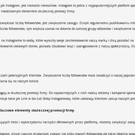
jak Instagram, jest niemalże niemożliwe. Instagram to jedna z najpopularniejszych platform 
się nieodzownym elementem skutecznej promocji firmy.
zwiększać liczbę followersów, jest zwiększenie zasięgu. Dzięki regularnemu publikowaniu int
zba followersów, tym większa szansa na dotarcie do szerszej grupy odbiorców i zwiększenie ś
 Instagramie to osoby, które wyraziły swoje zainteresowanie naszą marką i chcą pozostać na b
kowanie ciekawych stories, pozwala zbudować więź i zaangażowanie z naszą społecznością. Dz
czach potencjalnych klientów. Zwiększenie liczby followersów może świadczyć o naszej popularn
iania się na naszym koncie.
magają w skutecznej promocji firmy. Do najważniejszych z nich należą reklamy i kampanie spon
kcje takie jak Link w bio lub Sklep Instagramowy, które ułatwiają klientom zakup naszych pr
kluczowe elementy skutecznej promocji firmy.
esujących treści i wykorzystaniu narzędzi oferowanych przez platformę, możemy zwiększyć zasi
nstagram, dzięki naszym działaniom zyskasz nie tylko nowych followersów ale także idealnie pro