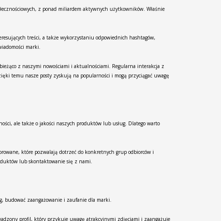
społecznościowych, z ponad miliardem aktywnych użytkowników. Właśnie
eresujących treści, a także wykorzystaniu odpowiednich hashtagów,
wiadomości marki.
ieżąco z naszymi nowościami i aktualnościami. Regularna interakcja z
ięki temu nasze posty zyskują na popularności i mogą przyciągać uwagę
ości, ale także o jakości naszych produktów lub usług. Dlatego warto
sorowane, które pozwalają dotrzeć do konkretnych grup odbiorców i
oduktów lub skontaktowanie się z nami.
ęg, budować zaangażowanie i zaufanie dla marki.
wadzony profil, który przykuje uwagę atrakcyjnymi zdjęciami i zaangażuje