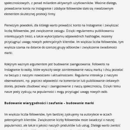
społecznościowych, z ponad miliardem aktywnych użytkowników. Właśnie dlatego,
prowadzenie konta na Instagramie i zdobycie followersów stało się nieodzownym
elementem skutecznej promocji firmy.
Pierwszym powodem, dla którego warto prowadzić konto na Instagramie i zwiększać
liczbę followersów, jest zwiększenie zasięgu. Dzięki regularnemu publikowaniu
interesujących treści, a także wykorzystaniu odpowiednich hashtagów, możemy
przyciągnąć uwagę nowych potencjalnych klientów. Im większa liczba followersów, tym
większa szansa na dotarcie do szerszej grupy odbiorców i zwiększenie świadomości
marki.
Kolejnym ważnym argumentem jest budowanie zaangażowania. Followersi na
Instagramie to osoby, które wyraziły swoje zainteresowanie naszą marką i chcą pozostać
na bieżąco z naszymi nowościami i aktualnościami. Regularna interakcja z naszymi
obserwatorami, np. poprzez odpowiedzi na komentarze lub publikowanie ciekawych
stories, pozwala zbudować więź i zaangażowanie z naszą społecznością. Dzięki temu
nasze posty zyskują na popularności i mogą przyciągać uwagę nowych osób.
Budowanie wiarygodności i zaufania – budowanie marki
Im większa liczba followersów, tym bardziej zyskujemy na autorytecie w oczach
potencjalnych klientów. Zwiększenie liczby followersów może świadczyć o naszej
popularności, ale także o jakości naszych produktów lub usług. Dlatego warto zwrócić