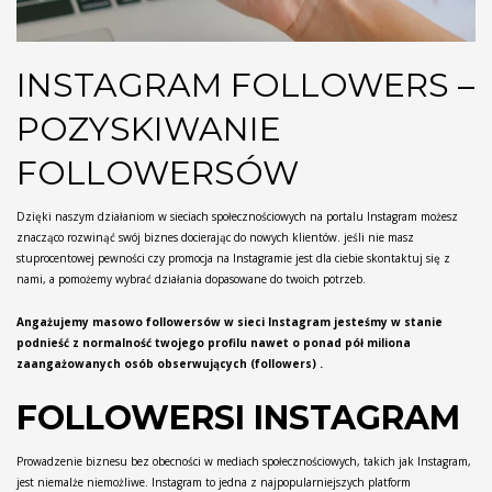
INSTAGRAM FOLLOWERS –
POZYSKIWANIE
FOLLOWERSÓW
Dzięki naszym działaniom w sieciach społecznościowych na portalu Instagram możesz
znacząco rozwinąć swój biznes docierając do nowych klientów. jeśli nie masz
stuprocentowej pewności czy promocja na Instagramie jest dla ciebie skontaktuj się z
nami, a pomożemy wybrać działania dopasowane do twoich potrzeb.
Angażujemy masowo followersów w sieci Instagram jesteśmy w stanie
podnieść z normalność twojego profilu nawet o ponad pół miliona
zaangażowanych osób obserwujących (followers) .
FOLLOWERSI INSTAGRAM
Prowadzenie biznesu bez obecności w mediach społecznościowych, takich jak Instagram,
jest niemalże niemożliwe. Instagram to jedna z najpopularniejszych platform