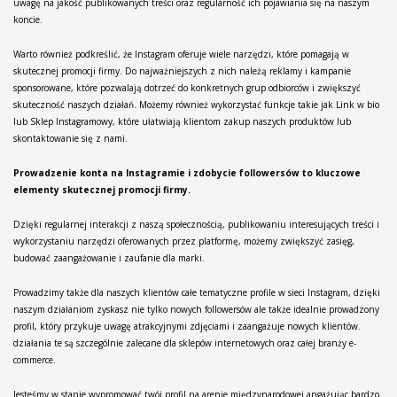
uwagę na jakość publikowanych treści oraz regularność ich pojawiania się na naszym
koncie.
Warto również podkreślić, że Instagram oferuje wiele narzędzi, które pomagają w
skutecznej promocji firmy. Do najważniejszych z nich należą reklamy i kampanie
sponsorowane, które pozwalają dotrzeć do konkretnych grup odbiorców i zwiększyć
skuteczność naszych działań. Możemy również wykorzystać funkcje takie jak Link w bio
lub Sklep Instagramowy, które ułatwiają klientom zakup naszych produktów lub
skontaktowanie się z nami.
Prowadzenie konta na Instagramie i zdobycie followersów to kluczowe
elementy skutecznej promocji firmy.
Dzięki regularnej interakcji z naszą społecznością, publikowaniu interesujących treści i
wykorzystaniu narzędzi oferowanych przez platformę, możemy zwiększyć zasięg,
budować zaangażowanie i zaufanie dla marki.
Prowadzimy także dla naszych klientów całe tematyczne profile w sieci Instagram, dzięki
naszym działaniom zyskasz nie tylko nowych followersów ale także idealnie prowadzony
profil, który przykuje uwagę atrakcyjnymi zdjęciami i zaangażuje nowych klientów.
działania te są szczególnie zalecane dla sklepów internetowych oraz całej branży e-
commerce.
Jesteśmy w stanie wypromować twój profil na arenie międzynarodowej angażując bardzo