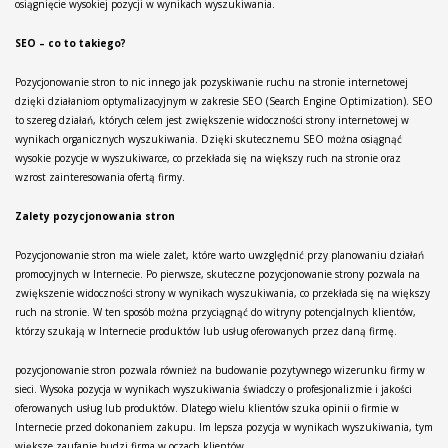
osiągnięcie wysokiej pozycji w wynikach wyszukiwania.
SEO – co to takiego?
Pozycjonowanie stron to nic innego jak pozyskiwanie ruchu na stronie internetowej
dzięki działaniom optymalizacyjnym w zakresie SEO (Search Engine Optimization). SEO
to szereg działań, których celem jest zwiększenie widoczności strony internetowej w
wynikach organicznych wyszukiwania. Dzięki skutecznemu SEO można osiągnąć
wysokie pozycje w wyszukiwarce, co przekłada się na większy ruch na stronie oraz
wzrost zainteresowania ofertą firmy.
Zalety pozycjonowania stron
Pozycjonowanie stron ma wiele zalet, które warto uwzględnić przy planowaniu działań
promocyjnych w Internecie. Po pierwsze, skuteczne pozycjonowanie strony pozwala na
zwiększenie widoczności strony w wynikach wyszukiwania, co przekłada się na większy
ruch na stronie. W ten sposób można przyciągnąć do witryny potencjalnych klientów,
którzy szukają w Internecie produktów lub usług oferowanych przez daną firmę.
pozycjonowanie stron pozwala również na budowanie pozytywnego wizerunku firmy w
sieci. Wysoka pozycja w wynikach wyszukiwania świadczy o profesjonalizmie i jakości
oferowanych usług lub produktów. Dlatego wielu klientów szuka opinii o firmie w
Internecie przed dokonaniem zakupu. Im lepsza pozycja w wynikach wyszukiwania, tym
większe zaufanie budzi firma w oczach klientów.