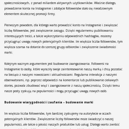
społecznościowych, z ponad miliardem aktywnych użytkowników. Właśnie dlatego,
prowadzenie konta na Instagramie i zdobycie followersów stało się nieodzownym
elementem skutecznej promocji firmy.
Pierwszym powodem, dla którego warto prowadzić konto na Instagramie i zwiększać
liczbę followersów, jest zwiększenie zasięgu. Dzięki regularnemu publikowaniu
interesujących treści, a także wykorzystaniu odpowiednich hashtagów, możemy
przyciągnąć uwagę nowych potencjalnych klientów. Im większa liczba followersów, tym
większa szansa na dotarcie do szerszej grupy odbiorców i zwiększenie świadomości
marki.
Kolejnym ważnym argumentem jest budowanie zaangażowania. Followersi na
Instagramie to osoby, które wyraziły swoje zainteresowanie naszą marką i chcą pozostać
na bieżąco z naszymi nowościami i aktualnościami. Regularna interakcja z naszymi
obserwatorami, np. poprzez odpowiedzi na komentarze lub publikowanie ciekawych
stories, pozwala zbudować więź i zaangażowanie z naszą społecznością. Dzięki temu
nasze posty zyskują na popularności i mogą przyciągać uwagę nowych osób.
Budowanie wiarygodności i zaufania – budowanie marki
Im większa liczba followersów, tym bardziej zyskujemy na autorytecie w oczach
potencjalnych klientów. Zwiększenie liczby followersów może świadczyć o naszej
popularności, ale także o jakości naszych produktów lub usług. Dlatego warto zwrócić