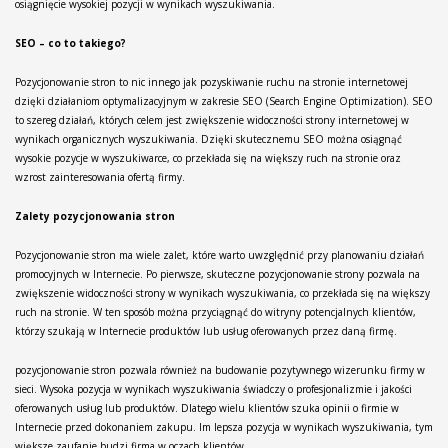
osiągnięcie wysokiej pozycji w wynikach wyszukiwania.
SEO – co to takiego?
Pozycjonowanie stron to nic innego jak pozyskiwanie ruchu na stronie internetowej
dzięki działaniom optymalizacyjnym w zakresie SEO (Search Engine Optimization). SEO
to szereg działań, których celem jest zwiększenie widoczności strony internetowej w
wynikach organicznych wyszukiwania. Dzięki skutecznemu SEO można osiągnąć
wysokie pozycje w wyszukiwarce, co przekłada się na większy ruch na stronie oraz
wzrost zainteresowania ofertą firmy.
Zalety pozycjonowania stron
Pozycjonowanie stron ma wiele zalet, które warto uwzględnić przy planowaniu działań
promocyjnych w Internecie. Po pierwsze, skuteczne pozycjonowanie strony pozwala na
zwiększenie widoczności strony w wynikach wyszukiwania, co przekłada się na większy
ruch na stronie. W ten sposób można przyciągnąć do witryny potencjalnych klientów,
którzy szukają w Internecie produktów lub usług oferowanych przez daną firmę.
pozycjonowanie stron pozwala również na budowanie pozytywnego wizerunku firmy w
sieci. Wysoka pozycja w wynikach wyszukiwania świadczy o profesjonalizmie i jakości
oferowanych usług lub produktów. Dlatego wielu klientów szuka opinii o firmie w
Internecie przed dokonaniem zakupu. Im lepsza pozycja w wynikach wyszukiwania, tym
większe zaufanie budzi firma w oczach klientów.