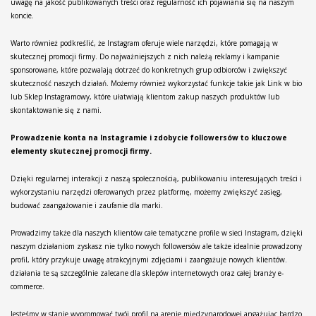
uwagę na jakość publikowanych treści oraz regularność ich pojawiania się na naszym
koncie.
Warto również podkreślić, że Instagram oferuje wiele narzędzi, które pomagają w
skutecznej promocji firmy. Do najważniejszych z nich należą reklamy i kampanie
sponsorowane, które pozwalają dotrzeć do konkretnych grup odbiorców i zwiększyć
skuteczność naszych działań. Możemy również wykorzystać funkcje takie jak Link w bio
lub Sklep Instagramowy, które ułatwiają klientom zakup naszych produktów lub
skontaktowanie się z nami.
Prowadzenie konta na Instagramie i zdobycie followersów to kluczowe
elementy skutecznej promocji firmy.
Dzięki regularnej interakcji z naszą społecznością, publikowaniu interesujących treści i
wykorzystaniu narzędzi oferowanych przez platformę, możemy zwiększyć zasięg,
budować zaangażowanie i zaufanie dla marki.
Prowadzimy także dla naszych klientów całe tematyczne profile w sieci Instagram, dzięki
naszym działaniom zyskasz nie tylko nowych followersów ale także idealnie prowadzony
profil, który przykuje uwagę atrakcyjnymi zdjęciami i zaangażuje nowych klientów.
działania te są szczególnie zalecane dla sklepów internetowych oraz całej branży e-
commerce.
Jesteśmy w stanie wypromować twój profil na arenie międzynarodowej angażując bardzo