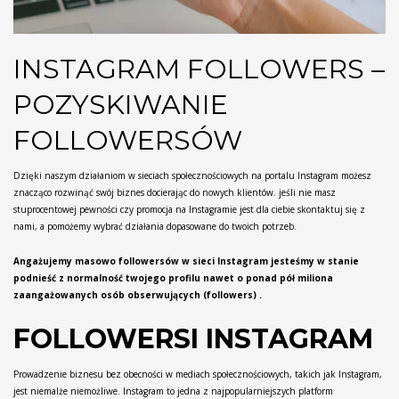
INSTAGRAM FOLLOWERS –
POZYSKIWANIE
FOLLOWERSÓW
Dzięki naszym działaniom w sieciach społecznościowych na portalu Instagram możesz
znacząco rozwinąć swój biznes docierając do nowych klientów. jeśli nie masz
stuprocentowej pewności czy promocja na Instagramie jest dla ciebie skontaktuj się z
nami, a pomożemy wybrać działania dopasowane do twoich potrzeb.
Angażujemy masowo followersów w sieci Instagram jesteśmy w stanie
podnieść z normalność twojego profilu nawet o ponad pół miliona
zaangażowanych osób obserwujących (followers) .
FOLLOWERSI INSTAGRAM
Prowadzenie biznesu bez obecności w mediach społecznościowych, takich jak Instagram,
jest niemalże niemożliwe. Instagram to jedna z najpopularniejszych platform