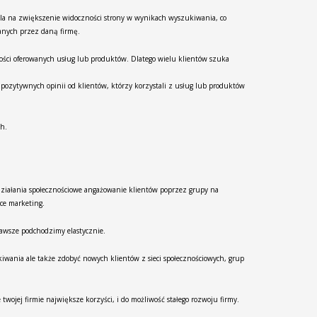
ala na zwiększenie widoczności strony w wynikach wyszukiwania, co
wanych przez daną firmę.
ości oferowanych usług lub produktów. Dlatego wielu klientów szuka
ozytywnych opinii od klientów, którzy korzystali z usług lub produktów
ch.
ziałania społecznościowe angażowanie klientów poprzez grupy na
ce marketing.
zawsze podchodzimy elastycznie.
kiwania ale także zdobyć nowych klientów z sieci społecznościowych, grup
wojej firmie największe korzyści, i do możliwość stałego rozwoju firmy.