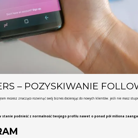
RS – POZYSKIWANIE FOLL
ram możesz znacząco rozwinąć swój biznes docierając do nowych klientów. jeśli nie masz stupro
stanie podnieść z normalność twojego profilu nawet o ponad pół miliona zaanga
RAM