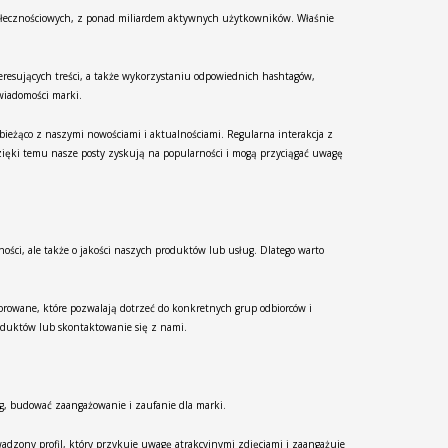
społecznościowych, z ponad miliardem aktywnych użytkowników. Właśnie
eresujących treści, a także wykorzystaniu odpowiednich hashtagów,
wiadomości marki.
ieżąco z naszymi nowościami i aktualnościami. Regularna interakcja z
ięki temu nasze posty zyskują na popularności i mogą przyciągać uwagę
ości, ale także o jakości naszych produktów lub usług. Dlatego warto
sorowane, które pozwalają dotrzeć do konkretnych grup odbiorców i
oduktów lub skontaktowanie się z nami.
ęg, budować zaangażowanie i zaufanie dla marki.
wadzony profil, który przykuje uwagę atrakcyjnymi zdjęciami i zaangażuje