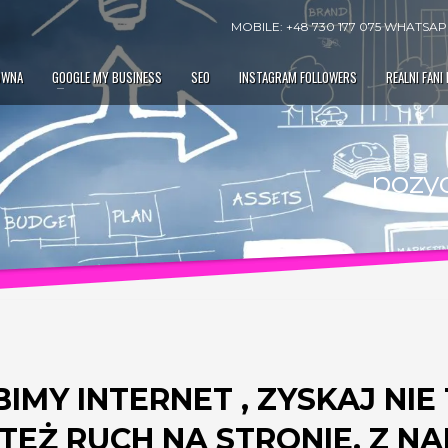
MOBILE: +48 730 177 075 WHATSAPP
ÓWNA
GOOGLE MY BUSINESS
SEO
INSTAGRAM FOLLOWERS
REALNI FANI
pozy
IMY INTERNET , ZYSKAJ NIE
EŻ RUCH NA STRONIE. Z N