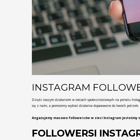
INSTAGRAM FOLLOWE
Dzięki naszym działaniom w sieciach społecznościowych na portalu Instag
się z nami, a pomożemy wybrać działania dopasowane do twoich potrzeb.
Angażujemy masowo followersów w sieci Instagram jesteśmy w 
FOLLOWERSI INSTAG