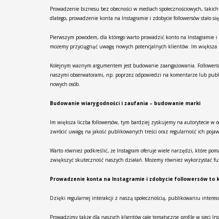
Prowadzenie biznesu bez obecności w mediach społecznościowych, takich 
dlatego, prowadzenie konta na Instagramie i zdobycie followersów stało 
Pierwszym powodem, dla którego warto prowadzić konto na Instagramie i 
możemy przyciągnąć uwagę nowych potencjalnych klientów. Im większa lic
Kolejnym ważnym argumentem jest budowanie zaangażowania. Followersi na
naszymi obserwatorami, np. poprzez odpowiedzi na komentarze lub publi
nowych osób.
Budowanie wiarygodności i zaufania – budowanie marki
Im większa liczba followersów, tym bardziej zyskujemy na autorytecie w o
zwrócić uwagę na jakość publikowanych treści oraz regularność ich pojaw
Warto również podkreślić, że Instagram oferuje wiele narzędzi, które po
zwiększyć skuteczność naszych działań. Możemy również wykorzystać fun
Prowadzenie konta na Instagramie i zdobycie followersów to 
Dzięki regularnej interakcji z naszą społecznością, publikowaniu inter
Prowadzimy także dla naszych klientów całe tematyczne profile w sieci I