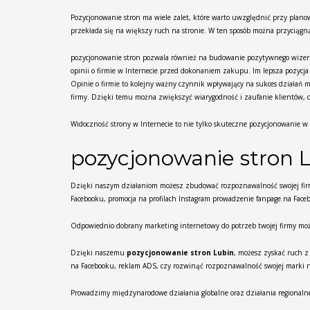
Pozycjonowanie stron ma wiele zalet, które warto uwzględnić przy plan
przekłada się na większy ruch na stronie. W ten sposób można przyciągn
pozycjonowanie stron pozwala również na budowanie pozytywnego wizerun
opinii o firmie w Internecie przed dokonaniem zakupu. Im lepsza pozyc
Opinie o firmie to kolejny ważny czynnik wpływający na sukces działań
firmy. Dzięki temu można zwiększyć wiarygodność i zaufanie klientów, c
Widoczność strony w Internecie to nie tylko skuteczne pozycjonowanie 
pozycjonowanie stron 
Dzięki naszym działaniom możesz zbudować rozpoznawalność swojej firm
Facebooku, promocja na profilach Instagram prowadzenie fanpage na Faceb
Odpowiednio dobrany marketing internetowy do potrzeb twojej firmy moż
Dzięki naszemu
pozycjonowanie stron Lubin
, możesz zyskać ruch z
na Facebooku, reklam ADS, czy rozwinąć rozpoznawalność swojej marki na
Prowadzimy międzynarodowe działania globalne oraz działania regionalne d