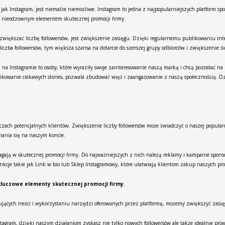
jak Instagram, jest niemalże niemożliwe. Instagram to jedna z najpopularniejszych platform 
się nieodzownym elementem skutecznej promocji firmy.
zwiększać liczbę followersów, jest zwiększenie zasięgu. Dzięki regularnemu publikowaniu int
zba followersów, tym większa szansa na dotarcie do szerszej grupy odbiorców i zwiększenie ś
 Instagramie to osoby, które wyraziły swoje zainteresowanie naszą marką i chcą pozostać na b
kowanie ciekawych stories, pozwala zbudować więź i zaangażowanie z naszą społecznością. Dz
czach potencjalnych klientów. Zwiększenie liczby followersów może świadczyć o naszej popularn
iania się na naszym koncie.
magają w skutecznej promocji firmy. Do najważniejszych z nich należą reklamy i kampanie spon
kcje takie jak Link w bio lub Sklep Instagramowy, które ułatwiają klientom zakup naszych pr
kluczowe elementy skutecznej promocji firmy.
esujących treści i wykorzystaniu narzędzi oferowanych przez platformę, możemy zwiększyć zasi
nstagram, dzięki naszym działaniom zyskasz nie tylko nowych followersów ale także idealnie pro