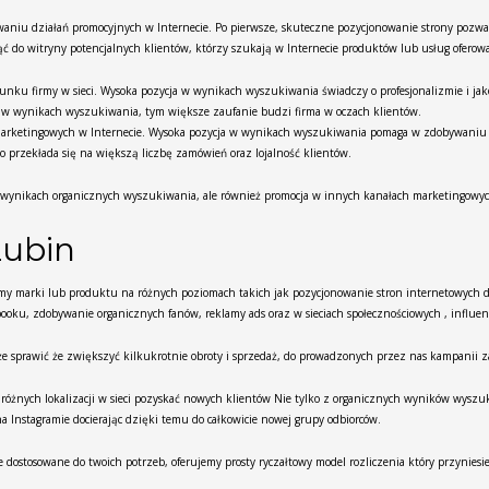
owaniu działań promocyjnych w Internecie. Po pierwsze, skuteczne pozycjonowanie strony pozw
ąć do witryny potencjalnych klientów, którzy szukają w Internecie produktów lub usług ofero
ku firmy w sieci. Wysoka pozycja w wynikach wyszukiwania świadczy o profesjonalizmie i jak
ja w wynikach wyszukiwania, tym większe zaufanie budzi firma w oczach klientów.
 marketingowych w Internecie. Wysoka pozycja w wynikach wyszukiwania pomaga w zdobywaniu p
o przekłada się na większą liczbę zamówień oraz lojalność klientów.
w wynikach organicznych wyszukiwania, ale również promocja w innych kanałach marketingowy
Lubin
y marki lub produktu na różnych poziomach takich jak pozycjonowanie stron internetowych d
ooku, zdobywanie organicznych fanów, reklamy ads oraz w sieciach społecznościowych , influen
e sprawić że zwiększyć kilkukrotnie obroty i sprzedaż, do prowadzonych przez nas kampanii 
 różnych lokalizacji w sieci pozyskać nowych klientów Nie tylko z organicznych wyników wyszu
 Instagramie docierając dzięki temu do całkowicie nowej grupy odbiorców.
ostosowane do twoich potrzeb, oferujemy prosty ryczałtowy model rozliczenia który przyniesie t