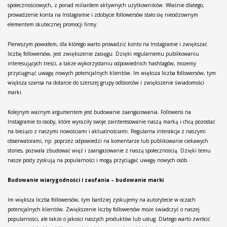
społecznościowych, z ponad miliardem aktywnych użytkowników. Właśnie dlatego,
prowadzenie konta na Instagramie i zdobycie followersów stało się nieodzownym
elementem skutecznej promocji firmy.
Pierwszym powodem, dla którego warto prowadzić konto na Instagramie i zwiększać
liczbę followersów, jest zwiększenie zasięgu. Dzięki regularnemu publikowaniu
interesujących treści, a także wykorzystaniu odpowiednich hashtagów, możemy
przyciągnąć uwagę nowych potencjalnych klientów. Im większa liczba followersów, tym
większa szansa na dotarcie do szerszej grupy odbiorców i zwiększenie świadomości
marki.
Kolejnym ważnym argumentem jest budowanie zaangażowania. Followersi na
Instagramie to osoby, które wyraziły swoje zainteresowanie naszą marką i chcą pozostać
na bieżąco z naszymi nowościami i aktualnościami. Regularna interakcja z naszymi
obserwatorami, np. poprzez odpowiedzi na komentarze lub publikowanie ciekawych
stories, pozwala zbudować więź i zaangażowanie z naszą społecznością. Dzięki temu
nasze posty zyskują na popularności i mogą przyciągać uwagę nowych osób.
Budowanie wiarygodności i zaufania – budowanie marki
Im większa liczba followersów, tym bardziej zyskujemy na autorytecie w oczach
potencjalnych klientów. Zwiększenie liczby followersów może świadczyć o naszej
popularności, ale także o jakości naszych produktów lub usług. Dlatego warto zwrócić