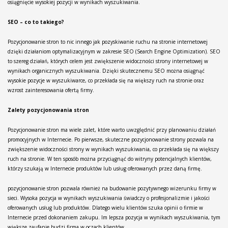
osiągnięcie wysokiej pozycji w wynikach wyszukiwania.
SEO – co to takiego?
Pozycjonowanie stron to nic innego jak pozyskiwanie ruchu na stronie internetowej
dzięki działaniom optymalizacyjnym w zakresie SEO (Search Engine Optimization). SEO
to szereg działań, których celem jest zwiększenie widoczności strony internetowej w
wynikach organicznych wyszukiwania. Dzięki skutecznemu SEO można osiągnąć
wysokie pozycje w wyszukiwarce, co przekłada się na większy ruch na stronie oraz
wzrost zainteresowania ofertą firmy.
Zalety pozycjonowania stron
Pozycjonowanie stron ma wiele zalet, które warto uwzględnić przy planowaniu działań
promocyjnych w Internecie. Po pierwsze, skuteczne pozycjonowanie strony pozwala na
zwiększenie widoczności strony w wynikach wyszukiwania, co przekłada się na większy
ruch na stronie. W ten sposób można przyciągnąć do witryny potencjalnych klientów,
którzy szukają w Internecie produktów lub usług oferowanych przez daną firmę.
pozycjonowanie stron pozwala również na budowanie pozytywnego wizerunku firmy w
sieci. Wysoka pozycja w wynikach wyszukiwania świadczy o profesjonalizmie i jakości
oferowanych usług lub produktów. Dlatego wielu klientów szuka opinii o firmie w
Internecie przed dokonaniem zakupu. Im lepsza pozycja w wynikach wyszukiwania, tym
większe zaufanie budzi firma w oczach klientów.