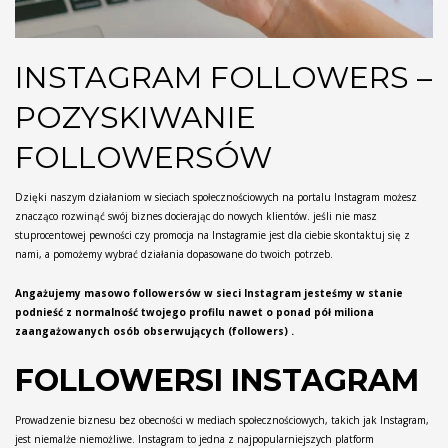
INSTAGRAM FOLLOWERS –
POZYSKIWANIE
FOLLOWERSÓW
Dzięki naszym działaniom w sieciach społecznościowych na portalu Instagram możesz
znacząco rozwinąć swój biznes docierając do nowych klientów. jeśli nie masz
stuprocentowej pewności czy promocja na Instagramie jest dla ciebie skontaktuj się z
nami, a pomożemy wybrać działania dopasowane do twoich potrzeb.
Angażujemy masowo followersów w sieci Instagram jesteśmy w stanie
podnieść z normalność twojego profilu nawet o ponad pół miliona
zaangażowanych osób obserwujących (followers) .
FOLLOWERSI INSTAGRAM
Prowadzenie biznesu bez obecności w mediach społecznościowych, takich jak Instagram,
jest niemalże niemożliwe. Instagram to jedna z najpopularniejszych platform