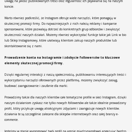
uwagę na jakość publikowanych treści oraz regularność ich pojawiania się na naszym
koncie.
Warto również podkreślić, że Instagram oferuje wiele narzędzi, które pomagają w
skutecznej promocji firmy. Do najważniejszych z nich należą reklamy i kampanie
sponsorowane, które pozwalają dotrzeć do konkretnych grup odbiorców i zwiększyć
skuteczność naszych działań. Możemy również wykorzystać funkcje takie jak Link w bio
lub Sklep Instagramowy, które ułatwiają klientom zakup naszych produktów lub
skontaktowanie się z nami.
Prowadzenie konta na Instagramie i zdobycie followersów to kluczowe
elementy skutecznej promocji firmy.
Dzięki regularnej interakcji z naszą społecznością, publikowaniu interesujących treści i
wykorzystaniu narzędzi oferowanych przez platformę, możemy zwiększyć zasięg,
budować zaangażowanie i zaufanie dla marki.
Prowadzimy także dla naszych klientów całe tematyczne profile w sieci Instagram, dzięki
naszym działaniom zyskasz nie tylko nowych followersów ale także idealnie prowadzony
profil, który przykuje uwagę atrakcyjnymi zdjęciami i zaangażuje nowych klientów.
działania te są szczególnie zalecane dla sklepów internetowych oraz całej branży e-
commerce.
Jesteśmy w stanie wypromować twój profil na arenie międzynarodowej angażując bardzo