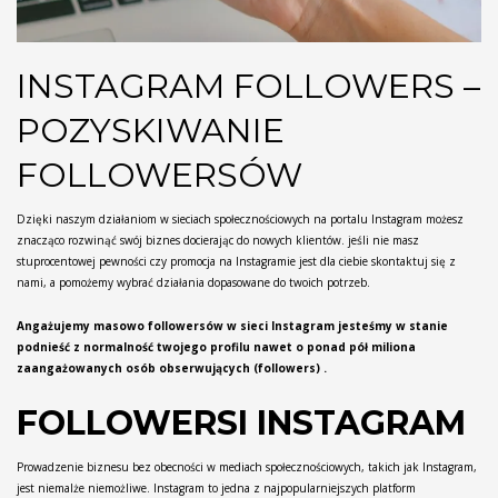
INSTAGRAM FOLLOWERS –
POZYSKIWANIE
FOLLOWERSÓW
Dzięki naszym działaniom w sieciach społecznościowych na portalu Instagram możesz
znacząco rozwinąć swój biznes docierając do nowych klientów. jeśli nie masz
stuprocentowej pewności czy promocja na Instagramie jest dla ciebie skontaktuj się z
nami, a pomożemy wybrać działania dopasowane do twoich potrzeb.
Angażujemy masowo followersów w sieci Instagram jesteśmy w stanie
podnieść z normalność twojego profilu nawet o ponad pół miliona
zaangażowanych osób obserwujących (followers) .
FOLLOWERSI INSTAGRAM
Prowadzenie biznesu bez obecności w mediach społecznościowych, takich jak Instagram,
jest niemalże niemożliwe. Instagram to jedna z najpopularniejszych platform