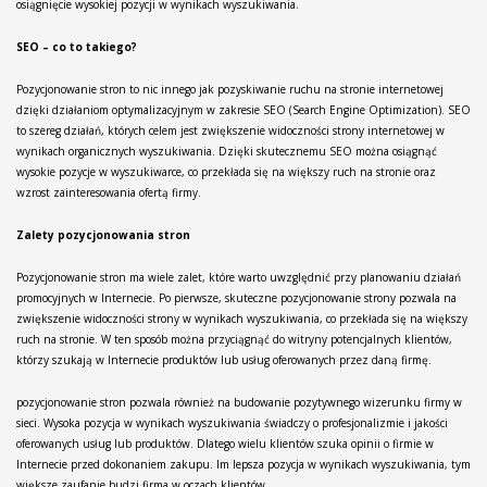
osiągnięcie wysokiej pozycji w wynikach wyszukiwania.
SEO – co to takiego?
Pozycjonowanie stron to nic innego jak pozyskiwanie ruchu na stronie internetowej
dzięki działaniom optymalizacyjnym w zakresie SEO (Search Engine Optimization). SEO
to szereg działań, których celem jest zwiększenie widoczności strony internetowej w
wynikach organicznych wyszukiwania. Dzięki skutecznemu SEO można osiągnąć
wysokie pozycje w wyszukiwarce, co przekłada się na większy ruch na stronie oraz
wzrost zainteresowania ofertą firmy.
Zalety pozycjonowania stron
Pozycjonowanie stron ma wiele zalet, które warto uwzględnić przy planowaniu działań
promocyjnych w Internecie. Po pierwsze, skuteczne pozycjonowanie strony pozwala na
zwiększenie widoczności strony w wynikach wyszukiwania, co przekłada się na większy
ruch na stronie. W ten sposób można przyciągnąć do witryny potencjalnych klientów,
którzy szukają w Internecie produktów lub usług oferowanych przez daną firmę.
pozycjonowanie stron pozwala również na budowanie pozytywnego wizerunku firmy w
sieci. Wysoka pozycja w wynikach wyszukiwania świadczy o profesjonalizmie i jakości
oferowanych usług lub produktów. Dlatego wielu klientów szuka opinii o firmie w
Internecie przed dokonaniem zakupu. Im lepsza pozycja w wynikach wyszukiwania, tym
większe zaufanie budzi firma w oczach klientów.