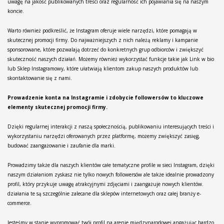
uwagę na jakość publikowanych treści oraz regularność ich pojawiania się na naszym
koncie.
Warto również podkreślić, że Instagram oferuje wiele narzędzi, które pomagają w
skutecznej promocji firmy. Do najważniejszych z nich należą reklamy i kampanie
sponsorowane, które pozwalają dotrzeć do konkretnych grup odbiorców i zwiększyć
skuteczność naszych działań. Możemy również wykorzystać funkcje takie jak Link w bio
lub Sklep Instagramowy, które ułatwiają klientom zakup naszych produktów lub
skontaktowanie się z nami.
Prowadzenie konta na Instagramie i zdobycie followersów to kluczowe
elementy skutecznej promocji firmy.
Dzięki regularnej interakcji z naszą społecznością, publikowaniu interesujących treści i
wykorzystaniu narzędzi oferowanych przez platformę, możemy zwiększyć zasięg,
budować zaangażowanie i zaufanie dla marki.
Prowadzimy także dla naszych klientów całe tematyczne profile w sieci Instagram, dzięki
naszym działaniom zyskasz nie tylko nowych followersów ale także idealnie prowadzony
profil, który przykuje uwagę atrakcyjnymi zdjęciami i zaangażuje nowych klientów.
działania te są szczególnie zalecane dla sklepów internetowych oraz całej branży e-
commerce.
Jesteśmy w stanie wypromować twój profil na arenie międzynarodowej angażując bardzo