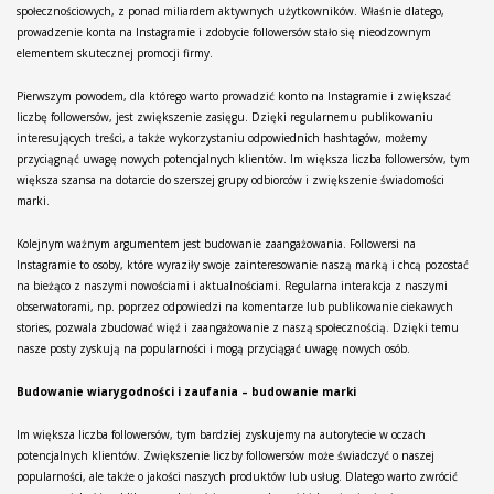
społecznościowych, z ponad miliardem aktywnych użytkowników. Właśnie dlatego,
prowadzenie konta na Instagramie i zdobycie followersów stało się nieodzownym
elementem skutecznej promocji firmy.
Pierwszym powodem, dla którego warto prowadzić konto na Instagramie i zwiększać
liczbę followersów, jest zwiększenie zasięgu. Dzięki regularnemu publikowaniu
interesujących treści, a także wykorzystaniu odpowiednich hashtagów, możemy
przyciągnąć uwagę nowych potencjalnych klientów. Im większa liczba followersów, tym
większa szansa na dotarcie do szerszej grupy odbiorców i zwiększenie świadomości
marki.
Kolejnym ważnym argumentem jest budowanie zaangażowania. Followersi na
Instagramie to osoby, które wyraziły swoje zainteresowanie naszą marką i chcą pozostać
na bieżąco z naszymi nowościami i aktualnościami. Regularna interakcja z naszymi
obserwatorami, np. poprzez odpowiedzi na komentarze lub publikowanie ciekawych
stories, pozwala zbudować więź i zaangażowanie z naszą społecznością. Dzięki temu
nasze posty zyskują na popularności i mogą przyciągać uwagę nowych osób.
Budowanie wiarygodności i zaufania – budowanie marki
Im większa liczba followersów, tym bardziej zyskujemy na autorytecie w oczach
potencjalnych klientów. Zwiększenie liczby followersów może świadczyć o naszej
popularności, ale także o jakości naszych produktów lub usług. Dlatego warto zwrócić