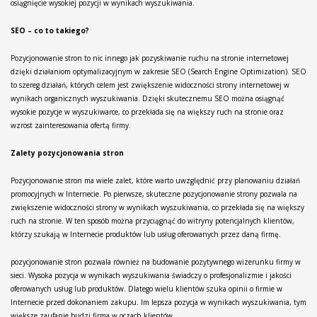
osiągnięcie wysokiej pozycji w wynikach wyszukiwania.
SEO – co to takiego?
Pozycjonowanie stron to nic innego jak pozyskiwanie ruchu na stronie internetowej
dzięki działaniom optymalizacyjnym w zakresie SEO (Search Engine Optimization). SEO
to szereg działań, których celem jest zwiększenie widoczności strony internetowej w
wynikach organicznych wyszukiwania. Dzięki skutecznemu SEO można osiągnąć
wysokie pozycje w wyszukiwarce, co przekłada się na większy ruch na stronie oraz
wzrost zainteresowania ofertą firmy.
Zalety pozycjonowania stron
Pozycjonowanie stron ma wiele zalet, które warto uwzględnić przy planowaniu działań
promocyjnych w Internecie. Po pierwsze, skuteczne pozycjonowanie strony pozwala na
zwiększenie widoczności strony w wynikach wyszukiwania, co przekłada się na większy
ruch na stronie. W ten sposób można przyciągnąć do witryny potencjalnych klientów,
którzy szukają w Internecie produktów lub usług oferowanych przez daną firmę.
pozycjonowanie stron pozwala również na budowanie pozytywnego wizerunku firmy w
sieci. Wysoka pozycja w wynikach wyszukiwania świadczy o profesjonalizmie i jakości
oferowanych usług lub produktów. Dlatego wielu klientów szuka opinii o firmie w
Internecie przed dokonaniem zakupu. Im lepsza pozycja w wynikach wyszukiwania, tym
większe zaufanie budzi firma w oczach klientów.