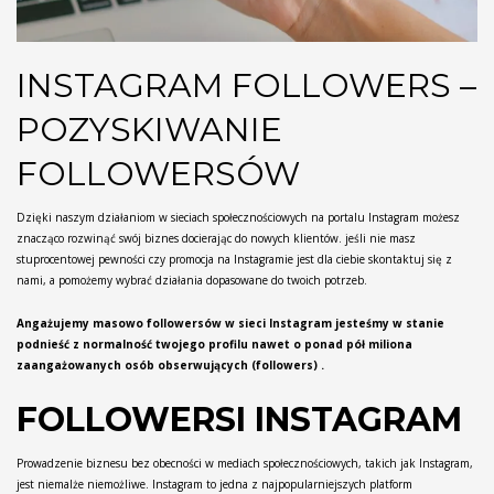
INSTAGRAM FOLLOWERS –
POZYSKIWANIE
FOLLOWERSÓW
Dzięki naszym działaniom w sieciach społecznościowych na portalu Instagram możesz
znacząco rozwinąć swój biznes docierając do nowych klientów. jeśli nie masz
stuprocentowej pewności czy promocja na Instagramie jest dla ciebie skontaktuj się z
nami, a pomożemy wybrać działania dopasowane do twoich potrzeb.
Angażujemy masowo followersów w sieci Instagram jesteśmy w stanie
podnieść z normalność twojego profilu nawet o ponad pół miliona
zaangażowanych osób obserwujących (followers) .
FOLLOWERSI INSTAGRAM
Prowadzenie biznesu bez obecności w mediach społecznościowych, takich jak Instagram,
jest niemalże niemożliwe. Instagram to jedna z najpopularniejszych platform