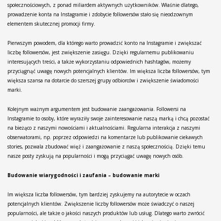
społecznościowych, z ponad miliardem aktywnych użytkowników. Właśnie dlatego,
prowadzenie konta na Instagramie i zdobycie followersów stało się nieodzownym
elementem skutecznej promocji firmy.
Pierwszym powodem, dla którego warto prowadzić konto na Instagramie i zwiększać
liczbę followersów, jest zwiększenie zasięgu. Dzięki regularnemu publikowaniu
interesujących treści, a także wykorzystaniu odpowiednich hashtagów, możemy
przyciągnąć uwagę nowych potencjalnych klientów. Im większa liczba followersów, tym
większa szansa na dotarcie do szerszej grupy odbiorców i zwiększenie świadomości
marki.
Kolejnym ważnym argumentem jest budowanie zaangażowania. Followersi na
Instagramie to osoby, które wyraziły swoje zainteresowanie naszą marką i chcą pozostać
na bieżąco z naszymi nowościami i aktualnościami. Regularna interakcja z naszymi
obserwatorami, np. poprzez odpowiedzi na komentarze lub publikowanie ciekawych
stories, pozwala zbudować więź i zaangażowanie z naszą społecznością. Dzięki temu
nasze posty zyskują na popularności i mogą przyciągać uwagę nowych osób.
Budowanie wiarygodności i zaufania – budowanie marki
Im większa liczba followersów, tym bardziej zyskujemy na autorytecie w oczach
potencjalnych klientów. Zwiększenie liczby followersów może świadczyć o naszej
popularności, ale także o jakości naszych produktów lub usług. Dlatego warto zwrócić