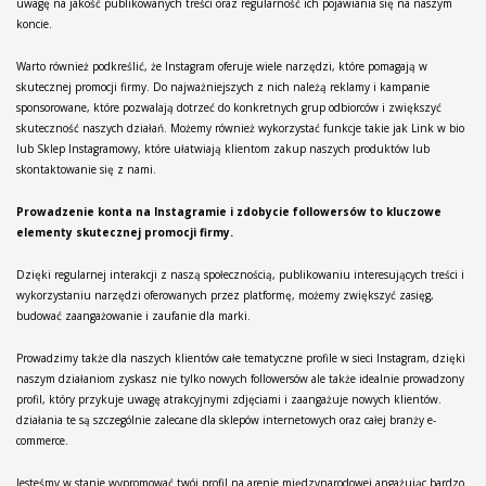
uwagę na jakość publikowanych treści oraz regularność ich pojawiania się na naszym
koncie.
Warto również podkreślić, że Instagram oferuje wiele narzędzi, które pomagają w
skutecznej promocji firmy. Do najważniejszych z nich należą reklamy i kampanie
sponsorowane, które pozwalają dotrzeć do konkretnych grup odbiorców i zwiększyć
skuteczność naszych działań. Możemy również wykorzystać funkcje takie jak Link w bio
lub Sklep Instagramowy, które ułatwiają klientom zakup naszych produktów lub
skontaktowanie się z nami.
Prowadzenie konta na Instagramie i zdobycie followersów to kluczowe
elementy skutecznej promocji firmy.
Dzięki regularnej interakcji z naszą społecznością, publikowaniu interesujących treści i
wykorzystaniu narzędzi oferowanych przez platformę, możemy zwiększyć zasięg,
budować zaangażowanie i zaufanie dla marki.
Prowadzimy także dla naszych klientów całe tematyczne profile w sieci Instagram, dzięki
naszym działaniom zyskasz nie tylko nowych followersów ale także idealnie prowadzony
profil, który przykuje uwagę atrakcyjnymi zdjęciami i zaangażuje nowych klientów.
działania te są szczególnie zalecane dla sklepów internetowych oraz całej branży e-
commerce.
Jesteśmy w stanie wypromować twój profil na arenie międzynarodowej angażując bardzo