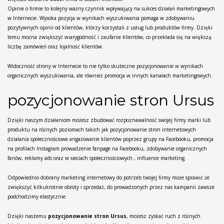
Opinie o firmie to kolejny ważny czynnik wpływający na sukces działań marketingowych
w Internecie. Wysoka pozycja w wynikach wyszukiwania pomaga w zdobywaniu
pozytywnych opinii od klientów, którzy korzystali z usług lub produktów firmy. Dzięki
temu można zwiększyć wiarygodność i zaufanie klientów, co przekłada się na większą
liczbę zamówień oraz lojalność klientów.
Widoczność strony w Internecie to nie tylko skuteczne pozycjonowanie w wynikach
organicznych wyszukiwania, ale również promocja w innych kanałach marketingowych.
pozycjonowanie stron Ursus
Dzięki naszym działaniom możesz zbudować rozpoznawalność swojej firmy marki lub
produktu na różnych poziomach takich jak pozycjonowanie stron internetowych
działania społecznościowe angażowanie klientów poprzez grupy na Facebooku, promocja
na profilach Instagram prowadzenie fanpage na Facebooku, zdobywanie organicznych
fanów, reklamy ads oraz w sieciach społecznościowych , influence marketing.
Odpowiednio dobrany marketing internetowy do potrzeb twojej firmy może sprawić że
zwiększyć kilkukrotnie obroty i sprzedaż, do prowadzonych przez nas kampanii zawsze
podchodzimy elastycznie.
Dzięki naszemu
pozycjonowanie stron Ursus
, możesz zyskać ruch z różnych