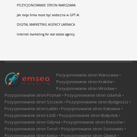
POZYCJONOWANIE STRON WARSZAWA
Jak moja firma może być widoczna w GPT AI
DIGITAL MARKETING AGENCY LARNACA
Internet marketing for real estate agency.
Pozycjonowanie stron Warszawa •
Pozycjonowanie stron Kraków •
Pozycjonowanie stron Wrocław •
Pozycjonowanie stron Poznań • Pozycjonowanie stron Gdańsk •
Pozycjonowanie stron Szczecin • Pozycjonowanie stron Bydgoszcz •
Pozycjonowanie stron Lublin • Pozycjonowanie stron Katowice •
Pozycjonowanie stron Łódź • Pozycjonowanie stron Białystok •
Pozycjonowanie stron Gdynia • Pozycjonowanie stron Rzeszów •
Pozycjonowanie stron Toruń • Pozycjonowanie stron Sosnowiec •
Pozycjonowanie stron Kielce • Pozycjonowanie stron Gliwice •