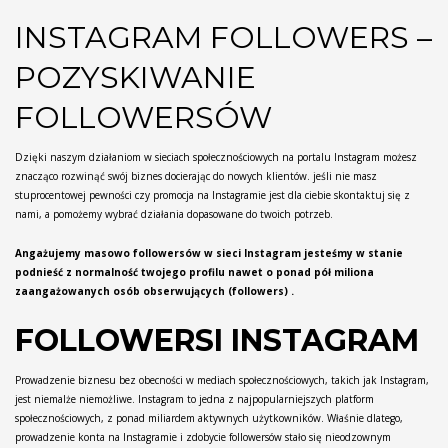
INSTAGRAM FOLLOWERS –
POZYSKIWANIE
FOLLOWERSÓW
Dzięki naszym działaniom w sieciach społecznościowych na portalu Instagram możesz
znacząco rozwinąć swój biznes docierając do nowych klientów. jeśli nie masz
stuprocentowej pewności czy promocja na Instagramie jest dla ciebie skontaktuj się z
nami, a pomożemy wybrać działania dopasowane do twoich potrzeb.
Angażujemy masowo followersów w sieci Instagram jesteśmy w stanie
podnieść z normalność twojego profilu nawet o ponad pół miliona
zaangażowanych osób obserwujących (followers) .
FOLLOWERSI INSTAGRAM
Prowadzenie biznesu bez obecności w mediach społecznościowych, takich jak Instagram,
jest niemalże niemożliwe. Instagram to jedna z najpopularniejszych platform
społecznościowych, z ponad miliardem aktywnych użytkowników. Właśnie dlatego,
prowadzenie konta na Instagramie i zdobycie followersów stało się nieodzownym