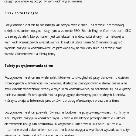
osiągnięcie wysokiej pozycji w wynikach wyszukiwania.
SEO – co to takiego?
Pozycjonowanie stron to nic innego jak pozyskiwanie ruchu na stronie internetowej
dzięki działaniom optymalizacyjnym w zakresie SEO (Search Engine Optimization). SEO
to szereg działań, których celem jest zwiększenie widoczności strony internetowej w
wynikach organicznych wyszukiwania. Dzięki skutecznemu SEO można osiągnąć
wysokie pozycje w wyszukiwarce, co przekłada się na większy ruch na stronie oraz
wzrost zainteresowania ofertą firmy.
Zalety pozycjonowania stron
Pozycjonowanie stron ma wiele zalet, które warto uwzględnić przy planowaniu działań
promocyjnych w Internecie. Po pierwsze, skuteczne pozycjonowanie strony pozwala na
zwiększenie widoczności strony w wynikach wyszukiwania, co przekłada się na większy
ruch na stronie. W ten sposób można przyciągnąć do witryny potencjalnych klientów,
którzy szukają w Internecie produktów lub usług oferowanych przez daną firmę.
pozycjonowanie stron pozwala również na budowanie pozytywnego wizerunku firmy w
sieci. Wysoka pozycja w wynikach wyszukiwania świadczy o profesjonalizmie i jakości
oferowanych usług lub produktów. Dlatego wielu klientów szuka opinii o firmie w
Internecie przed dokonaniem zakupu. Im lepsza pozycja w wynikach wyszukiwania, tym
większe zaufanie budzi firma w oczach klientów.