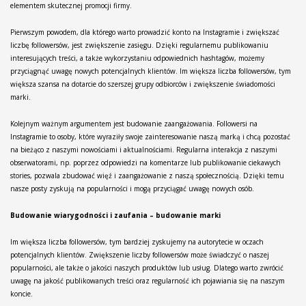
elementem skutecznej promocji firmy.
Pierwszym powodem, dla którego warto prowadzić konto na Instagramie i zwiększać
liczbę followersów, jest zwiększenie zasięgu. Dzięki regularnemu publikowaniu
interesujących treści, a także wykorzystaniu odpowiednich hashtagów, możemy
przyciągnąć uwagę nowych potencjalnych klientów. Im większa liczba followersów, tym
większa szansa na dotarcie do szerszej grupy odbiorców i zwiększenie świadomości
marki.
Kolejnym ważnym argumentem jest budowanie zaangażowania. Followersi na
Instagramie to osoby, które wyraziły swoje zainteresowanie naszą marką i chcą pozostać
na bieżąco z naszymi nowościami i aktualnościami. Regularna interakcja z naszymi
obserwatorami, np. poprzez odpowiedzi na komentarze lub publikowanie ciekawych
stories, pozwala zbudować więź i zaangażowanie z naszą społecznością. Dzięki temu
nasze posty zyskują na popularności i mogą przyciągać uwagę nowych osób.
Budowanie wiarygodności i zaufania – budowanie marki
Im większa liczba followersów, tym bardziej zyskujemy na autorytecie w oczach
potencjalnych klientów. Zwiększenie liczby followersów może świadczyć o naszej
popularności, ale także o jakości naszych produktów lub usług. Dlatego warto zwrócić
uwagę na jakość publikowanych treści oraz regularność ich pojawiania się na naszym
koncie.