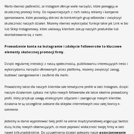
Warto również podkreślić, że Instagram oferuje wiele narzędzi, które pomagają w
skutecznej promocji firmy. Do najważniejszych z nich należą reklamy i kampanie
sponsorowane, które pozwalają dotrzeć do konkretnych grup odbiorców i zwiększyć
skuteczność naszych działań. Możemy również wykorzystać funkcje takie jak Link w bio
lub Sklep Instagramowy, które ułatwiają klientom zakup naszych produktów lub
skontaktowanie się z nami.
Prowadzenie konta na Instagramie i zdobycie followersów to kluczowe
elementy skutecznej promocji firmy.
Dzięki regularnej interakcji z naszą społecznością, publikowaniu interesujących treści i
wykorzystaniu narzędzi oferowanych przez platformę, możemy zwiększyć zasięg,
budować zaangażowanie i zaufanie dla marki.
Prowadzimy także dla naszych klientów całe tematyczne profile w sieci Instagram, dzięki
naszym działaniom zyskasz nie tylko nowych followersów ale także idealnie prowadzony
profil, który przykuje uwagę atrakcyjnymi zdjęciami i zaangażuje nowych klientów.
działania te są szczególnie zalecane dla sklepów internetowych oraz całej branży e-
commerce.
Jesteśmy w stanie wypromować twój profil na arenie międzynarodowej angażując bardzo
dużą liczbę nowych obserwujących, co może poprawić widoczność twojej firmy w sieci
nawet kilkunastokrotnie. Do uzupełnienia działań polecamy nasze
pozycjonowanie