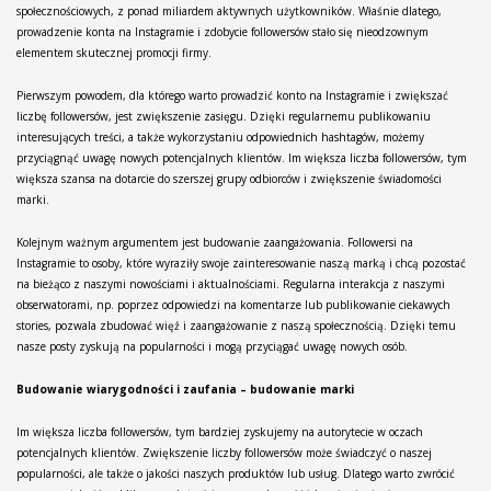
społecznościowych, z ponad miliardem aktywnych użytkowników. Właśnie dlatego,
prowadzenie konta na Instagramie i zdobycie followersów stało się nieodzownym
elementem skutecznej promocji firmy.
Pierwszym powodem, dla którego warto prowadzić konto na Instagramie i zwiększać
liczbę followersów, jest zwiększenie zasięgu. Dzięki regularnemu publikowaniu
interesujących treści, a także wykorzystaniu odpowiednich hashtagów, możemy
przyciągnąć uwagę nowych potencjalnych klientów. Im większa liczba followersów, tym
większa szansa na dotarcie do szerszej grupy odbiorców i zwiększenie świadomości
marki.
Kolejnym ważnym argumentem jest budowanie zaangażowania. Followersi na
Instagramie to osoby, które wyraziły swoje zainteresowanie naszą marką i chcą pozostać
na bieżąco z naszymi nowościami i aktualnościami. Regularna interakcja z naszymi
obserwatorami, np. poprzez odpowiedzi na komentarze lub publikowanie ciekawych
stories, pozwala zbudować więź i zaangażowanie z naszą społecznością. Dzięki temu
nasze posty zyskują na popularności i mogą przyciągać uwagę nowych osób.
Budowanie wiarygodności i zaufania – budowanie marki
Im większa liczba followersów, tym bardziej zyskujemy na autorytecie w oczach
potencjalnych klientów. Zwiększenie liczby followersów może świadczyć o naszej
popularności, ale także o jakości naszych produktów lub usług. Dlatego warto zwrócić