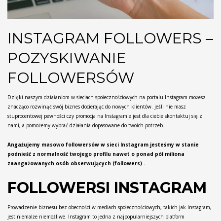
INSTAGRAM FOLLOWERS –
POZYSKIWANIE
FOLLOWERSÓW
Dzięki naszym działaniom w sieciach społecznościowych na portalu Instagram możesz
znacząco rozwinąć swój biznes docierając do nowych klientów. jeśli nie masz
stuprocentowej pewności czy promocja na Instagramie jest dla ciebie skontaktuj się z
nami, a pomożemy wybrać działania dopasowane do twoich potrzeb.
Angażujemy masowo followersów w sieci Instagram jesteśmy w stanie
podnieść z normalność twojego profilu nawet o ponad pół miliona
zaangażowanych osób obserwujących (followers) .
FOLLOWERSI INSTAGRAM
Prowadzenie biznesu bez obecności w mediach społecznościowych, takich jak Instagram,
jest niemalże niemożliwe. Instagram to jedna z najpopularniejszych platform