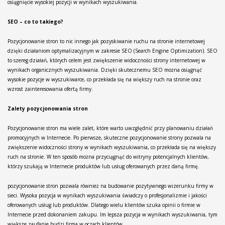
osiągnięcie wysokiej pozycji w wynikach wyszukiwania.
SEO – co to takiego?
Pozycjonowanie stron to nic innego jak pozyskiwanie ruchu na stronie internetowej
dzięki działaniom optymalizacyjnym w zakresie SEO (Search Engine Optimization). SEO
to szereg działań, których celem jest zwiększenie widoczności strony internetowej w
wynikach organicznych wyszukiwania. Dzięki skutecznemu SEO można osiągnąć
wysokie pozycje w wyszukiwarce, co przekłada się na większy ruch na stronie oraz
wzrost zainteresowania ofertą firmy.
Zalety pozycjonowania stron
Pozycjonowanie stron ma wiele zalet, które warto uwzględnić przy planowaniu działań
promocyjnych w Internecie. Po pierwsze, skuteczne pozycjonowanie strony pozwala na
zwiększenie widoczności strony w wynikach wyszukiwania, co przekłada się na większy
ruch na stronie. W ten sposób można przyciągnąć do witryny potencjalnych klientów,
którzy szukają w Internecie produktów lub usług oferowanych przez daną firmę.
pozycjonowanie stron pozwala również na budowanie pozytywnego wizerunku firmy w
sieci. Wysoka pozycja w wynikach wyszukiwania świadczy o profesjonalizmie i jakości
oferowanych usług lub produktów. Dlatego wielu klientów szuka opinii o firmie w
Internecie przed dokonaniem zakupu. Im lepsza pozycja w wynikach wyszukiwania, tym
większe zaufanie budzi firma w oczach klientów.