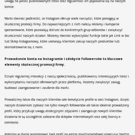
uwagę na jakość publikowanych treści oraz regularność ich pojawiania się na naszym
koncie.
Warto również podkreślić, że Instagram oferuje wiele narzędzi, które pomagają w
skutecznej promocji firmy. Do najważniejszych z nich należą reklamy i kampanie
sponsorowane, które pozwalają dotrzeć do konkretnych grup odbiorców i zwiększyć
skuteczność naszych działań. Możemy również wykorzystać funkcje takie jak Link w bio
lub Sklep Instagramowy, które ułatwiają klientom zakup naszych produktów lub
skontaktowanie się z nami.
Prowadzenie konta na Instagramie i zdobycie followersów to kluczowe
elementy skutecznej promocji firmy.
Dzięki regularnej interakcji z naszą społecznością, publikowaniu interesujących treści i
wykorzystaniu narzędzi oferowanych przez platformę, możemy zwiększyć zasięg,
budować zaangażowanie i zaufanie dla marki.
Prowadzimy także dla naszych klientów całe tematyczne profile w sieci Instagram, dzięki
naszym działaniom zyskasz nie tylko nowych followersów ale także idealnie prowadzony
profil, który przykuje uwagę atrakcyjnymi zdjęciami i zaangażuje nowych klientów.
działania te są szczególnie zalecane dla sklepów internetowych oraz całej branży e-
commerce.
Jesteśmy w stanie wypromować twój profil na arenie międzynarodowej angażując bardzo