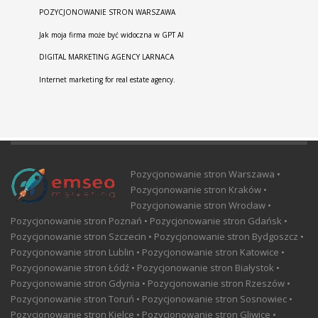
POZYCJONOWANIE STRON WARSZAWA
Jak moja firma może być widoczna w GPT AI
DIGITAL MARKETING AGENCY LARNACA
Internet marketing for real estate agency.
Pozycjonowanie stron Warszawa •
Pozycjonowanie stron Kraków •
Pozycjonowanie stron Wrocław •
Pozycjonowanie stron Poznań • Pozycjonowanie stron Gdańsk •
Pozycjonowanie stron Szczecin • Pozycjonowanie stron Bydgoszcz •
Pozycjonowanie stron Lublin • Pozycjonowanie stron Katowice •
Pozycjonowanie stron Łódź • Pozycjonowanie stron Białystok •
Pozycjonowanie stron Gdynia • Pozycjonowanie stron Rzeszów •
Pozycjonowanie stron Toruń • Pozycjonowanie stron Sosnowiec •
Pozycjonowanie stron Kielce • Pozycjonowanie stron Gliwice •