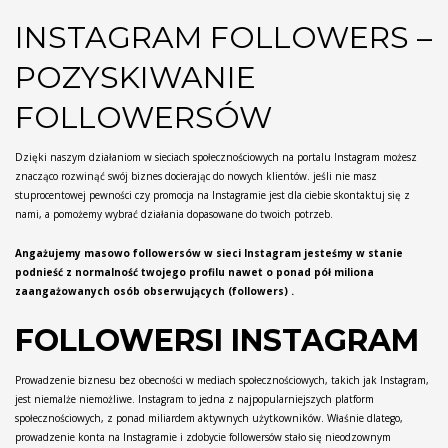
INSTAGRAM FOLLOWERS –
POZYSKIWANIE
FOLLOWERSÓW
Dzięki naszym działaniom w sieciach społecznościowych na portalu Instagram możesz
znacząco rozwinąć swój biznes docierając do nowych klientów. jeśli nie masz
stuprocentowej pewności czy promocja na Instagramie jest dla ciebie skontaktuj się z
nami, a pomożemy wybrać działania dopasowane do twoich potrzeb.
Angażujemy masowo followersów w sieci Instagram jesteśmy w stanie
podnieść z normalność twojego profilu nawet o ponad pół miliona
zaangażowanych osób obserwujących (followers) .
FOLLOWERSI INSTAGRAM
Prowadzenie biznesu bez obecności w mediach społecznościowych, takich jak Instagram,
jest niemalże niemożliwe. Instagram to jedna z najpopularniejszych platform
społecznościowych, z ponad miliardem aktywnych użytkowników. Właśnie dlatego,
prowadzenie konta na Instagramie i zdobycie followersów stało się nieodzownym