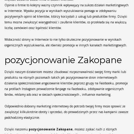
Opinie o firmie to kolejny ważny czynnik wpływający na sukces działań marketingowych
w Internecie. Wysoka pozycja w wynikach wyszukiwania pomaga w zdobywaniu
pozytywnych opinii od klientów, którzy korzystali z usług lub produktów firmy. Dzięki
temu można zwiększyć wiarygodność i zaufanie klientów, co przekłada się na większą
liczbę zamówień oraz lojalność klientów.
Widoczność strony w Internecie to nie tylko skuteczne pozycjonowanie w wynikach
organicznych wyszukiwania, ale również promocja w innych kanałach marketingowych.
pozycjonowanie Zakopane
Dzięki naszym działaniom możesz zbudować rozpoznawalność swojej firmy marki lub
produktu na różnych poziomach takich jak pozycjonowanie stron internetowych
działania społecznościowe angażowanie klientów poprzez grupy na Facebooku, promocja
na profilach Instagram prowadzenie fanpage na Facebooku, zdobywanie organicznych
fanów, reklamy ads oraz w sieciach społecznościowych , influence marketing.
Odpowiednio dobrany marketing internetowy do potrzeb twojej firmy może sprawić że
zwiększyć kilkukrotnie obroty i sprzedaż, do prowadzonych przez nas kampanii zawsze
podchodzimy elastycznie.
Dzięki naszemu
pozycjonowanie Zakopane
, możesz zyskać ruch z różnych