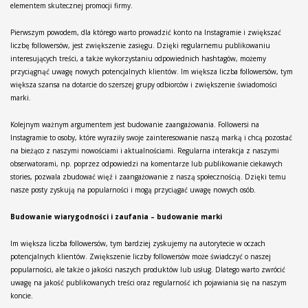
elementem skutecznej promocji firmy.
Pierwszym powodem, dla którego warto prowadzić konto na Instagramie i zwiększać
liczbę followersów, jest zwiększenie zasięgu. Dzięki regularnemu publikowaniu
interesujących treści, a także wykorzystaniu odpowiednich hashtagów, możemy
przyciągnąć uwagę nowych potencjalnych klientów. Im większa liczba followersów, tym
większa szansa na dotarcie do szerszej grupy odbiorców i zwiększenie świadomości
marki.
Kolejnym ważnym argumentem jest budowanie zaangażowania. Followersi na
Instagramie to osoby, które wyraziły swoje zainteresowanie naszą marką i chcą pozostać
na bieżąco z naszymi nowościami i aktualnościami. Regularna interakcja z naszymi
obserwatorami, np. poprzez odpowiedzi na komentarze lub publikowanie ciekawych
stories, pozwala zbudować więź i zaangażowanie z naszą społecznością. Dzięki temu
nasze posty zyskują na popularności i mogą przyciągać uwagę nowych osób.
Budowanie wiarygodności i zaufania – budowanie marki
Im większa liczba followersów, tym bardziej zyskujemy na autorytecie w oczach
potencjalnych klientów. Zwiększenie liczby followersów może świadczyć o naszej
popularności, ale także o jakości naszych produktów lub usług. Dlatego warto zwrócić
uwagę na jakość publikowanych treści oraz regularność ich pojawiania się na naszym
koncie.