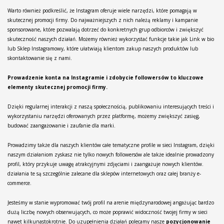
Warto również podkreślić, że Instagram oferuje wiele narzędzi, które pomagają w
skutecznej promocji firmy. Do najważniejszych z nich należą reklamy i kampanie
sponsorowane, które pozwalają dotrzeć do konkretnych grup odbiorców i zwiększyć
skuteczność naszych działań. Możemy również wykorzystać funkcje takie jak Link w bio
lub Sklep Instagramowy, które ułatwiają klientom zakup naszych produktów lub
skontaktowanie się z nami.
Prowadzenie konta na Instagramie i zdobycie followersów to kluczowe
elementy skutecznej promocji firmy.
Dzięki regularnej interakcji z naszą społecznością, publikowaniu interesujących treści i
wykorzystaniu narzędzi oferowanych przez platformę, możemy zwiększyć zasięg,
budować zaangażowanie i zaufanie dla marki.
Prowadzimy także dla naszych klientów całe tematyczne profile w sieci Instagram, dzięki
naszym działaniom zyskasz nie tylko nowych followersów ale także idealnie prowadzony
profil, który przykuje uwagę atrakcyjnymi zdjęciami i zaangażuje nowych klientów.
działania te są szczególnie zalecane dla sklepów internetowych oraz całej branży e-
commerce.
Jesteśmy w stanie wypromować twój profil na arenie międzynarodowej angażując bardzo
dużą liczbę nowych obserwujących, co może poprawić widoczność twojej firmy w sieci
nawet kilkunastokrotnie. Do uzupełnienia działań polecamy nasze
pozycjonowanie