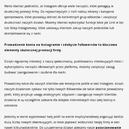
Warto również podkreślić, że Instagram oferuje wiele narzędzi, które pomagają w
skutecznej promocji firmy. Do najważniejszych z nich należą reklamy i kampanie
sponsorowane, które pozwalają dotrzeć do konkretnych grup odbiorców i zwiększyć
skuteczność naszych działań. Możemy również wykorzystać funkcje takie jak Link w bio
lub Sklep Instagramowy, które ułatwiają klientom zakup naszych produktów lub
skontaktowanie się z nami.
Prowadzenie konta na Instagramie i zdobycie followersów to kluczowe
elementy skutecznej promocji firmy.
Dzięki regularnej interakcji z naszą społecznością, publikowaniu interesujących treści i
wykorzystaniu narzędzi oferowanych przez platformę, możemy zwiększyć zasięg,
budować zaangażowanie i zaufanie dla marki.
Prowadzimy także dla naszych klientów całe tematyczne profile w sieci Instagram, dzięki
naszym działaniom zyskasz nie tylko nowych followersów ale także idealnie prowadzony
profil, który przykuje uwagę atrakcyjnymi zdjęciami i zaangażuje nowych klientów.
działania te są szczególnie zalecane dla sklepów internetowych oraz całej branży e-
commerce.
Jesteśmy w stanie wypromować twój profil na arenie międzynarodowej angażując bardzo
dużą liczbę nowych obserwujących, co może poprawić widoczność twojej firmy w sieci
nawet kilkunastokrotnie. Do uzupełnienia działań polecamy nasze
pozycjonowanie