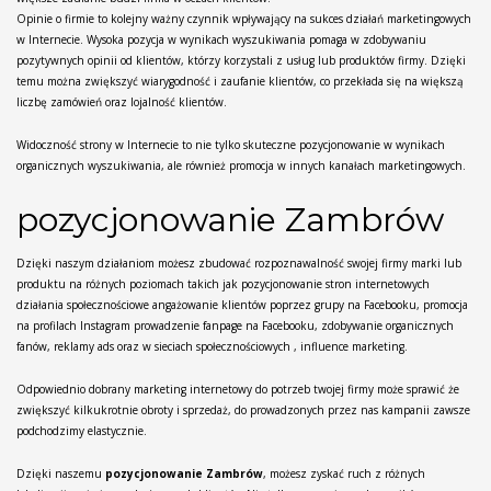
Opinie o firmie to kolejny ważny czynnik wpływający na sukces działań marketingowych
w Internecie. Wysoka pozycja w wynikach wyszukiwania pomaga w zdobywaniu
pozytywnych opinii od klientów, którzy korzystali z usług lub produktów firmy. Dzięki
temu można zwiększyć wiarygodność i zaufanie klientów, co przekłada się na większą
liczbę zamówień oraz lojalność klientów.
Widoczność strony w Internecie to nie tylko skuteczne pozycjonowanie w wynikach
organicznych wyszukiwania, ale również promocja w innych kanałach marketingowych.
pozycjonowanie Zambrów
Dzięki naszym działaniom możesz zbudować rozpoznawalność swojej firmy marki lub
produktu na różnych poziomach takich jak pozycjonowanie stron internetowych
działania społecznościowe angażowanie klientów poprzez grupy na Facebooku, promocja
na profilach Instagram prowadzenie fanpage na Facebooku, zdobywanie organicznych
fanów, reklamy ads oraz w sieciach społecznościowych , influence marketing.
Odpowiednio dobrany marketing internetowy do potrzeb twojej firmy może sprawić że
zwiększyć kilkukrotnie obroty i sprzedaż, do prowadzonych przez nas kampanii zawsze
podchodzimy elastycznie.
Dzięki naszemu
pozycjonowanie Zambrów
, możesz zyskać ruch z różnych