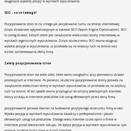
osiągnięcie wysokiej pozycji w wynikach wyszukiwania.
SEO – co to takiego?
Pozycjonowanie stron to nic innego jak pozyskiwanie ruchu na stronie internetowej
dzięki działaniom optymalizacyjnym w zakresie SEO (Search Engine Optimization). SEO
to szereg działań, których celem jest zwiększenie widoczności strony internetowej w
wynikach organicznych wyszukiwania. Dzięki skutecznemu SEO można osiągnąć
wysokie pozycje w wyszukiwarce, co przekłada się na większy ruch na stronie oraz
wzrost zainteresowania ofertą firmy.
Zalety pozycjonowania stron
Pozycjonowanie stron ma wiele zalet, które warto uwzględnić przy planowaniu działań
promocyjnych w Internecie. Po pierwsze, skuteczne pozycjonowanie strony pozwala na
zwiększenie widoczności strony w wynikach wyszukiwania, co przekłada się na większy
ruch na stronie. W ten sposób można przyciągnąć do witryny potencjalnych klientów,
którzy szukają w Internecie produktów lub usług oferowanych przez daną firmę.
pozycjonowanie pozwala również na budowanie pozytywnego wizerunku firmy w sieci.
Wysoka pozycja w wynikach wyszukiwania świadczy o profesjonalizmie i jakości
oferowanych usług lub produktów. Dlatego wielu klientów szuka opinii o firmie w
Internecie przed dokonaniem zakupu. Im lepsza pozycja w wynikach wyszukiwania, tym
większe zaufanie budzi firma w oczach klientów.