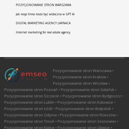
POZYCJONOWANIE STRON WARSZAWA
Jak moja firma może być widoczna w GPT AI
DIGITAL MARKETING AGENCY LARNACA
Internet marketing for real estate agency.
Pozycjonowanie stron Warszawa •
Pozycjonowanie stron Kraków •
Pozycjonowanie stron Wrocław •
Pozycjonowanie stron Poznań • Pozycjonowanie stron Gdańsk •
Pozycjonowanie stron Szczecin • Pozycjonowanie stron Bydgoszcz •
Pozycjonowanie stron Lublin • Pozycjonowanie stron Katowice •
Pozycjonowanie stron Łódź • Pozycjonowanie stron Białystok •
Pozycjonowanie stron Gdynia • Pozycjonowanie stron Rzeszów •
Pozycjonowanie stron Toruń • Pozycjonowanie stron Sosnowiec •
Pozycjonowanie stron Kielce • Pozycjonowanie stron Gliwice •