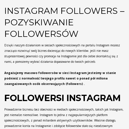
INSTAGRAM FOLLOWERS –
POZYSKIWANIE
FOLLOWERSÓW
Dzięki naszym działaniom w sieciach społecznościowych na portalu Instagram możesz
znacząco rozwinąć swój biznes docierając do nowych klientów. jeśli nie masz
stuprocentowej pewności czy promocja na Instagramie jest dla ciebie skontaktuj się z
nami, a pomożemy wybrać działania dopasowane do twoich potrzeb.
Angażujemy masowo followersów w sieci Instagram jesteśmy w stanie
podnieść z normalność twojego profilu nawet o ponad pół miliona
zaangażowanych osób obserwujących (followers) .
FOLLOWERSI INSTAGRAM
Prowadzenie biznesu bez obecności w mediach społecznościowych, takich jak Instagram,
jest niemalże niemożliwe. Instagram to jedna z najpopularniejszych platform
społecznościowych, z ponad miliardem aktywnych użytkowników. Właśnie dlatego,
prowadzenie konta na Instagramie i zdobycie followersów stało się nieodzownym