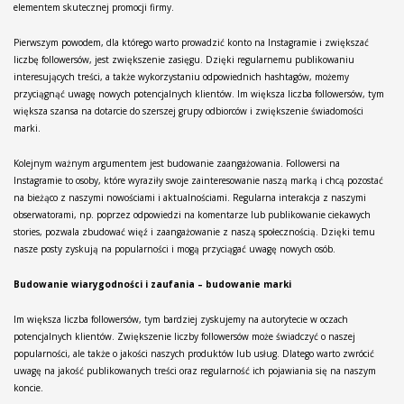
elementem skutecznej promocji firmy.
Pierwszym powodem, dla którego warto prowadzić konto na Instagramie i zwiększać
liczbę followersów, jest zwiększenie zasięgu. Dzięki regularnemu publikowaniu
interesujących treści, a także wykorzystaniu odpowiednich hashtagów, możemy
przyciągnąć uwagę nowych potencjalnych klientów. Im większa liczba followersów, tym
większa szansa na dotarcie do szerszej grupy odbiorców i zwiększenie świadomości
marki.
Kolejnym ważnym argumentem jest budowanie zaangażowania. Followersi na
Instagramie to osoby, które wyraziły swoje zainteresowanie naszą marką i chcą pozostać
na bieżąco z naszymi nowościami i aktualnościami. Regularna interakcja z naszymi
obserwatorami, np. poprzez odpowiedzi na komentarze lub publikowanie ciekawych
stories, pozwala zbudować więź i zaangażowanie z naszą społecznością. Dzięki temu
nasze posty zyskują na popularności i mogą przyciągać uwagę nowych osób.
Budowanie wiarygodności i zaufania – budowanie marki
Im większa liczba followersów, tym bardziej zyskujemy na autorytecie w oczach
potencjalnych klientów. Zwiększenie liczby followersów może świadczyć o naszej
popularności, ale także o jakości naszych produktów lub usług. Dlatego warto zwrócić
uwagę na jakość publikowanych treści oraz regularność ich pojawiania się na naszym
koncie.