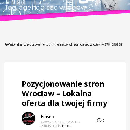
Tag: agencja seo wrocław
Profesjonalne pozycjonowanie stron internetowych agencja seo Wrocław +48781096828
Pozycjonowanie stron
Wrocław – Lokalna
oferta dla twojej firmy
Emseo
0
CZWARTEK, 13 LIPCA 2017
/
PUBLISHED IN
BLOG