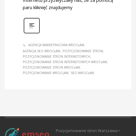
Internetu przyzwyczaiły nas, że za pomocą
paru kliknięć znajdujemy
AGENCJA MARKETINGOWA WROCŁAW
AGENCJA SEO WROCŁAW
POZYCJONOWANIE STRON
POZYCJONOWANIE STRON INTERNETOWYCH
POZYCJONOWANIE STRON INTERNETOWYCH WROCŁAW
POZYCJONOWANIE STRON WROCŁAW
POZYCJONOWANIE WROCŁAW
SEO WROCŁAW
Pozycjonowanie stron Warszawa •