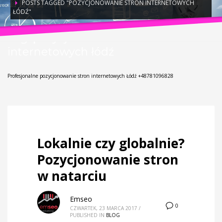
POSTS TAGGED "POZYCJONOWANIE STRON INTERNETOWYCH
ŁÓDŹ"
Tag: pozycjonowanie stron
internetowych łódź
Profesjonalne pozycjonowanie stron internetowych Łódź +48781096828
Lokalnie czy globalnie?
Pozycjonowanie stron
w natarciu
Emseo
0
CZWARTEK, 23 MARCA 2017
/
PUBLISHED IN
BLOG