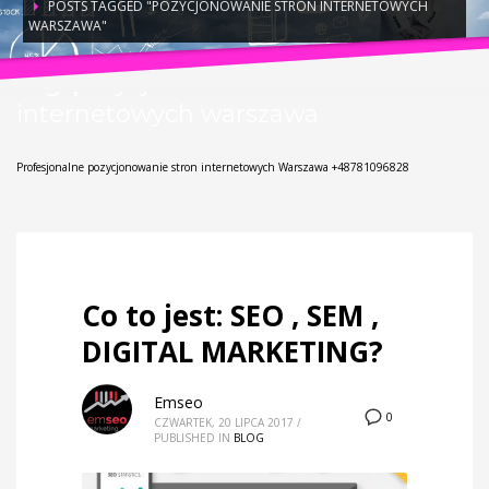
POSTS TAGGED "POZYCJONOWANIE STRON INTERNETOWYCH
WARSZAWA"
Tag: pozycjonowanie stron
internetowych warszawa
Profesjonalne pozycjonowanie stron internetowych Warszawa +48781096828
Co to jest: SEO , SEM ,
DIGITAL MARKETING?
Emseo
0
CZWARTEK, 20 LIPCA 2017
/
PUBLISHED IN
BLOG