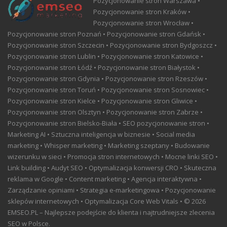
Pozycjonowanie stron Warszawa •
Pozycjonowanie stron Kraków •
Pozycjonowanie stron Wrocław •
Pozycjonowanie stron Poznań • Pozycjonowanie stron Gdańsk •
Pozycjonowanie stron Szczecin • Pozycjonowanie stron Bydgoszcz •
Pozycjonowanie stron Lublin • Pozycjonowanie stron Katowice •
Pozycjonowanie stron Łódź • Pozycjonowanie stron Białystok •
Pozycjonowanie stron Gdynia • Pozycjonowanie stron Rzeszów •
Pozycjonowanie stron Toruń • Pozycjonowanie stron Sosnowiec •
Pozycjonowanie stron Kielce • Pozycjonowanie stron Gliwice •
Pozycjonowanie stron Olsztyn • Pozycjonowanie stron Zabrze •
Pozycjonowanie stron Bielsko-Biała • SEO pozycjonowanie stron •
Marketing AI • Sztuczna inteligencja w biznesie • Social media
marketing • Whisper marketing • Marketing szeptany • Budowanie
wizerunku w sieci • Promocja stron internetowych • Mocne linki SEO •
Link building • Audyt SEO • Optymalizacja konwersji CRO • Skuteczna
reklama w Google • Content marketing • Agencja interaktywna •
Zarządzanie opiniami • Strategia e-marketingowa • Pozycjonowanie
sklepów internetowych • Optymalizacja Core Web Vitals • © 2026
EMSEO.PL – Najlepsze podejście do klienta i najtrudniejsze zlecenia
SEO w Polsce.