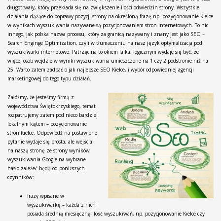
długotrwały, który przekłada się na zwiększenie ilości odwiedzin strony. Wszystkie
działania dążące do poprawy pozycji strony na określoną frazę np. pozycjonowanie Kielce
w wynikach wyszukiwania nazywane są pozycjonowaniem stron internetowych. To nic
innego, jak polska nazwa procesu, który za granicą nazywany i znany jest jako SEO –
Search Enginge Optimization, czyli w tłumaczeniu na nasz język optymalizacja pod
wyszukiwarki internetowe. Patrząc na to okiem laika, logicznym wydaje się być, że
więcej osób wejdzie w wyniki wyszukiwania umieszczone na 1 czy 2 podstronie niż na
25. Warto zatem zadbać o jak najlepsze SEO Kielce, i wybór odpowiedniej agencji
marketingowej do tego typu działań.
Załóżmy, że jesteśmy firmą z
województwa Świętokrzyskiego, temat
rozpatrujemy zatem pod nieco bardziej
lokalnym kątem – pozycjonowanie
stron Kielce. Odpowiedź na postawione
pytanie wydaje się prosta, ale wejścia
na naszą stronę ze strony wyników
wyszukiwania Google na wybrane
hasło zależeć będą od poniższych
czynników:
frazy wpisane w
wyszukiwarkę – każda z nich
posiada średnią miesięczną ilość wyszukiwań, np. pozycjonowanie Kielce czy