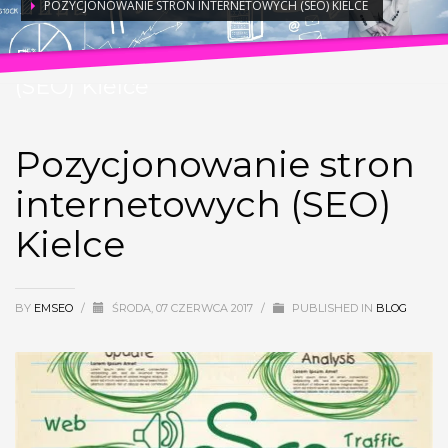
POZYCJONOWANIE STRON INTERNETOWYCH (SEO) KIELCE
Pozycjonowanie stron internetowych
(SEO) Kielce
Pozycjonowanie stron
internetowych (SEO)
Kielce
BY
EMSEO
/
ŚRODA, 07 CZERWCA 2017
/
PUBLISHED IN
BLOG