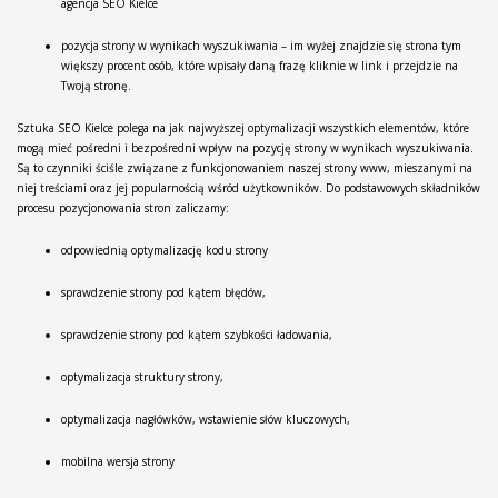
agencja SEO Kielce
pozycja strony w wynikach wyszukiwania – im wyżej znajdzie się strona tym
większy procent osób, które wpisały daną frazę kliknie w link i przejdzie na
Twoją stronę.
Sztuka SEO Kielce polega na jak najwyższej optymalizacji wszystkich elementów, które
mogą mieć pośredni i bezpośredni wpływ na pozycję strony w wynikach wyszukiwania.
Są to czynniki ściśle związane z funkcjonowaniem naszej strony www, mieszanymi na
niej treściami oraz jej popularnością wśród użytkowników. Do podstawowych składników
procesu pozycjonowania stron zaliczamy:
odpowiednią optymalizację kodu strony
sprawdzenie strony pod kątem błędów,
sprawdzenie strony pod kątem szybkości ładowania,
optymalizacja struktury strony,
optymalizacja nagłówków, wstawienie słów kluczowych,
mobilna wersja strony