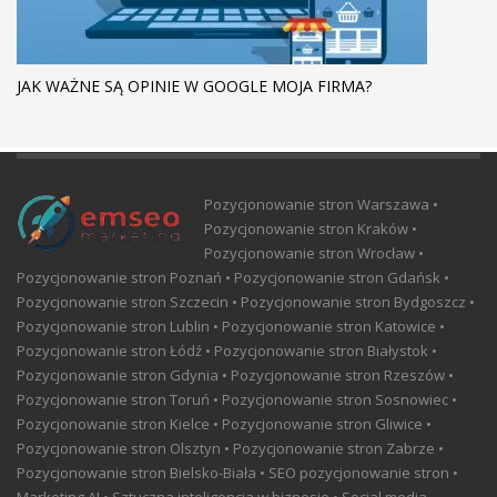
JAK WAŻNE SĄ OPINIE W GOOGLE MOJA FIRMA?
Pozycjonowanie stron Warszawa •
Pozycjonowanie stron Kraków •
Pozycjonowanie stron Wrocław •
Pozycjonowanie stron Poznań • Pozycjonowanie stron Gdańsk •
Pozycjonowanie stron Szczecin • Pozycjonowanie stron Bydgoszcz •
Pozycjonowanie stron Lublin • Pozycjonowanie stron Katowice •
Pozycjonowanie stron Łódź • Pozycjonowanie stron Białystok •
Pozycjonowanie stron Gdynia • Pozycjonowanie stron Rzeszów •
Pozycjonowanie stron Toruń • Pozycjonowanie stron Sosnowiec •
Pozycjonowanie stron Kielce • Pozycjonowanie stron Gliwice •
Pozycjonowanie stron Olsztyn • Pozycjonowanie stron Zabrze •
Pozycjonowanie stron Bielsko-Biała • SEO pozycjonowanie stron •
Marketing AI • Sztuczna inteligencja w biznesie • Social media