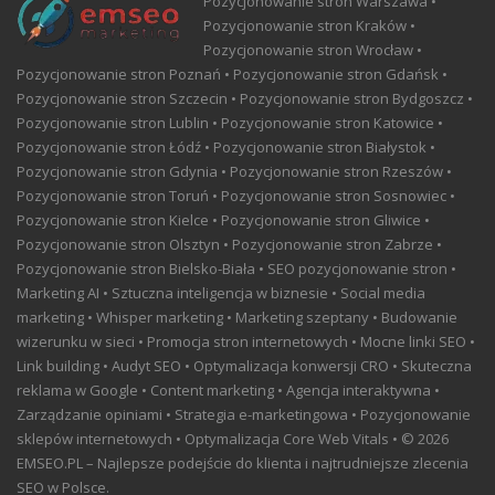
Pozycjonowanie stron Warszawa •
Pozycjonowanie stron Kraków •
Pozycjonowanie stron Wrocław •
Pozycjonowanie stron Poznań • Pozycjonowanie stron Gdańsk •
Pozycjonowanie stron Szczecin • Pozycjonowanie stron Bydgoszcz •
Pozycjonowanie stron Lublin • Pozycjonowanie stron Katowice •
Pozycjonowanie stron Łódź • Pozycjonowanie stron Białystok •
Pozycjonowanie stron Gdynia • Pozycjonowanie stron Rzeszów •
Pozycjonowanie stron Toruń • Pozycjonowanie stron Sosnowiec •
Pozycjonowanie stron Kielce • Pozycjonowanie stron Gliwice •
Pozycjonowanie stron Olsztyn • Pozycjonowanie stron Zabrze •
Pozycjonowanie stron Bielsko-Biała • SEO pozycjonowanie stron •
Marketing AI • Sztuczna inteligencja w biznesie • Social media
marketing • Whisper marketing • Marketing szeptany • Budowanie
wizerunku w sieci • Promocja stron internetowych • Mocne linki SEO •
Link building • Audyt SEO • Optymalizacja konwersji CRO • Skuteczna
reklama w Google • Content marketing • Agencja interaktywna •
Zarządzanie opiniami • Strategia e-marketingowa • Pozycjonowanie
sklepów internetowych • Optymalizacja Core Web Vitals • © 2026
EMSEO.PL – Najlepsze podejście do klienta i najtrudniejsze zlecenia
SEO w Polsce.