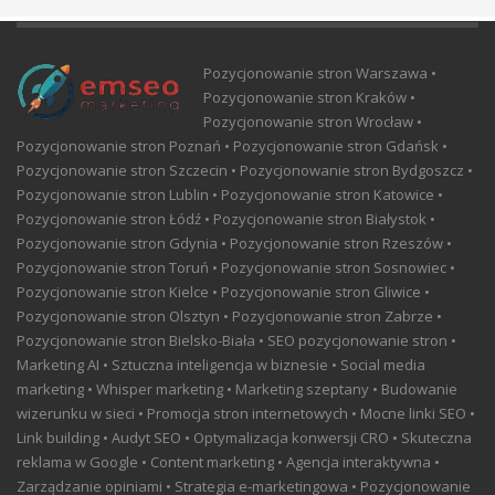
Pozycjonowanie stron Warszawa •
Pozycjonowanie stron Kraków •
Pozycjonowanie stron Wrocław •
Pozycjonowanie stron Poznań • Pozycjonowanie stron Gdańsk •
Pozycjonowanie stron Szczecin • Pozycjonowanie stron Bydgoszcz •
Pozycjonowanie stron Lublin • Pozycjonowanie stron Katowice •
Pozycjonowanie stron Łódź • Pozycjonowanie stron Białystok •
Pozycjonowanie stron Gdynia • Pozycjonowanie stron Rzeszów •
Pozycjonowanie stron Toruń • Pozycjonowanie stron Sosnowiec •
Pozycjonowanie stron Kielce • Pozycjonowanie stron Gliwice •
Pozycjonowanie stron Olsztyn • Pozycjonowanie stron Zabrze •
Pozycjonowanie stron Bielsko-Biała • SEO pozycjonowanie stron •
Marketing AI • Sztuczna inteligencja w biznesie • Social media
marketing • Whisper marketing • Marketing szeptany • Budowanie
wizerunku w sieci • Promocja stron internetowych • Mocne linki SEO •
Link building • Audyt SEO • Optymalizacja konwersji CRO • Skuteczna
reklama w Google • Content marketing • Agencja interaktywna •
Zarządzanie opiniami • Strategia e-marketingowa • Pozycjonowanie