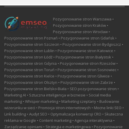
Pozycjonowanie stron Warszawa •
Pozycjonowanie stron Kraków •
Pozycjonowanie stron Wrocław •
Pozycjonowanie stron Poznań • Pozycjonowanie stron Gdańsk •
Pozycjonowanie stron Szczecin • Pozycjonowanie stron Bydgoszcz •
Pozycjonowanie stron Lublin • Pozycjonowanie stron Katowice •
Pozycjonowanie stron Łódź • Pozycjonowanie stron Białystok •
Pozycjonowanie stron Gdynia • Pozycjonowanie stron Rzeszów •
Pozycjonowanie stron Toruń • Pozycjonowanie stron Sosnowiec •
Pozycjonowanie stron Kielce • Pozycjonowanie stron Gliwice •
Pozycjonowanie stron Olsztyn • Pozycjonowanie stron Zabrze •
Pozycjonowanie stron Bielsko-Biała • SEO pozycjonowanie stron •
Marketing AI • Sztuczna inteligencja w biznesie • Social media
marketing • Whisper marketing • Marketing szeptany • Budowanie
wizerunku w sieci • Promocja stron internetowych • Mocne linki SEO •
Link building • Audyt SEO • Optymalizacja konwersji CRO • Skuteczna
reklama w Google • Content marketing • Agencja interaktywna •
Zarządzanie opiniami • Strategia e-marketingowa • Pozycjonowanie