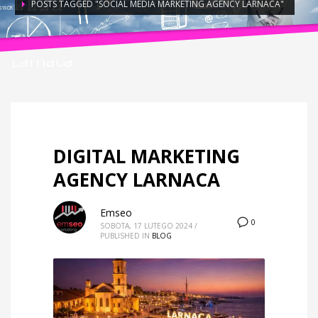
POSTS TAGGED "SOCIAL MEDIA MARKETING AGENCY LARNACA"
Tag: Social media marketing agency
Larnaca
DIGITAL MARKETING
AGENCY LARNACA
Emseo
0
SOBOTA, 17 LUTEGO 2024
/
PUBLISHED IN
BLOG