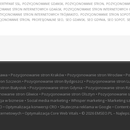
ERTYFIKAT SSL
POZYCJONOWANIE GDANSK
POZYCJONOWANIE STRON
POZYCJONOWAN
OWANIE STRON INTERNETOWYCH GDAŃSK
POZYCJONOWANIE STRON INTERNETOWYCH 
ZYCJONOWANIE STRON INTERNETOWYCH TRÓJMIASTO
POZYCJONOWANIE STRON SOPOT
CJONOWANIE STRON
PROFESJONALNE SEO
SEO GDANSK
SEO GDYNIA
SEO SOPOT
S
awa • Pozycjonowanie stron Kraków • Pozycjonowanie stron Wrocław • P
on Szczecin • Pozycjonowanie stron Bydgoszcz • Pozycjonowanie stron Lu
 stron Białystok • Pozycjonowanie stron Gdynia • Pozycjonowanie stron 
nowanie stron Gliwice • Pozycjonowanie stron Olsztyn • Pozycjonowanie s
ncja w biznesie • Social media marketing • Whisper marketing • Marketing 
 SEO • Optymalizacja konwersji CRO • Skuteczna reklama w Google • Content
ernetowych • Optymalizacja Core Web Vitals • © 2026 EMSEO.PL – Najlepsze