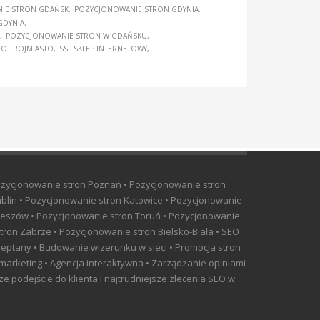
IE STRON GDAŃSK
POZYCJONOWANIE STRON GDYNIA
GDYNIA
POZYCJONOWANIE STRON W GDAŃSKU
EO TRÓJMIASTO
SSL SKLEP INTERNETOWY
ozycjonowanie stron Poznań • Pozycjonowanie stron
blin • Pozycjonowanie stron Katowice • Pozycjonowanie
Rzeszów • Pozycjonowanie stron Toruń • Pozycjonowanie
tron Zabrze • Pozycjonowanie stron Bielsko-Biała • SEO
szeptany • Budowanie wizerunku w sieci • Promocja stron
 marketing • Agencja interaktywna • Zarządzanie opiniami
 podejście do klienta i najtrudniejsze zlecenia SEO w