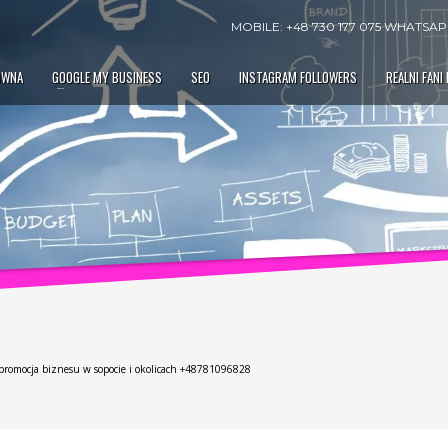
MOBILE: +48 730 177 075 WHATSAPP
ÓWNA
GOOGLE MY BUSINESS
SEO
INSTAGRAM FOLLOWERS
REALNI FANI
 promocja biznesu w sopocie i okolicach +48781096828