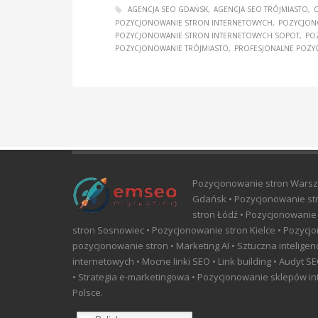
AGENCJA SEO GDAŃSK
AGENCJA SEO TRÓJMIASTO
C
POZYCJONOWANIE STRON INTERNETOWYCH
POZYCJON
POZYCJONOWANIE STRON INTERNETOWYCH SOPOT
PO
POZYCJONOWANIE TRÓJMIASTO
PROFESJONALNE POZY
Pozycjonowanie stron Warsz
Gdańsk • Pozycjonowanie str
stron Łódź • Pozycjonowanie
stron Sosnowiec • Pozycjonowanie stron Kielce • Pozycjo
pozycjonowanie stron • Marketing AI • Sztuczna intelige
internetowych • Mocne linki SEO • Link building • Audyt
• Strategia e-marketingowa • Pozycjonowanie sklepów int
Polsce.