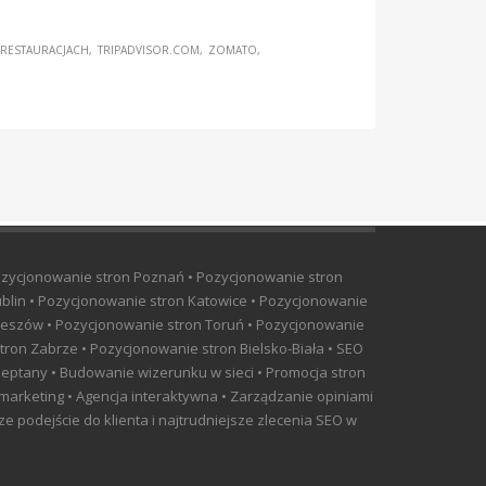
 RESTAURACJACH
TRIPADVISOR.COM
ZOMATO
ozycjonowanie stron Poznań • Pozycjonowanie stron
blin • Pozycjonowanie stron Katowice • Pozycjonowanie
Rzeszów • Pozycjonowanie stron Toruń • Pozycjonowanie
tron Zabrze • Pozycjonowanie stron Bielsko-Biała • SEO
szeptany • Budowanie wizerunku w sieci • Promocja stron
 marketing • Agencja interaktywna • Zarządzanie opiniami
 podejście do klienta i najtrudniejsze zlecenia SEO w