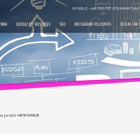
MOBILE: +48 730 177 075 WHATSAPP
ÓWNA
GOOGLE MY BUSINESS
SEO
INSTAGRAM FOLLOWERS
REALNI FANI
się już dziś +48781096828