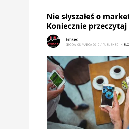
Nie słyszałeś o mark
Koniecznie przeczytaj 
Emseo
ŚRODA, 08 MARCA 2017
/
PUBLISHED IN
BL