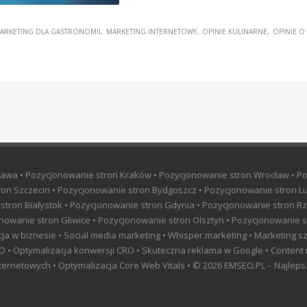
ARKETING DLA GASTRONOMII
MARKETING INTERNETOWY
OPINIE KULINARNE
OPINIE O
awa • Pozycjonowanie stron Kraków • Pozycjonowanie stron Wrocław • P
on Szczecin • Pozycjonowanie stron Bydgoszcz • Pozycjonowanie stron Lu
 stron Białystok • Pozycjonowanie stron Gdynia • Pozycjonowanie stron 
nowanie stron Gliwice • Pozycjonowanie stron Olsztyn • Pozycjonowanie s
ncja w biznesie • Social media marketing • Whisper marketing • Marketing 
 SEO • Optymalizacja konwersji CRO • Skuteczna reklama w Google • Content
ernetowych • Optymalizacja Core Web Vitals • © 2026 EMSEO.PL – Najlepsze