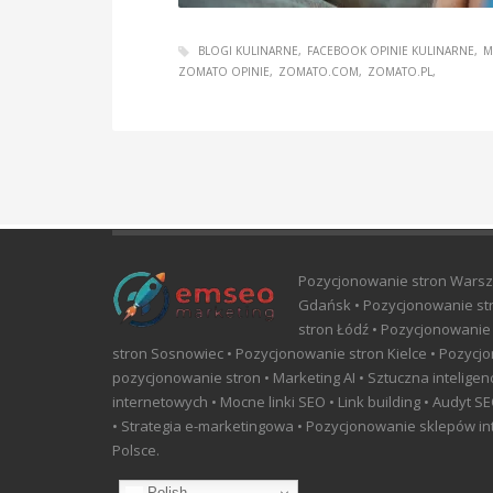
BLOGI KULINARNE
FACEBOOK OPINIE KULINARNE
M
ZOMATO OPINIE
ZOMATO.COM
ZOMATO.PL
Pozycjonowanie stron Warsz
Gdańsk • Pozycjonowanie str
stron Łódź • Pozycjonowanie
stron Sosnowiec • Pozycjonowanie stron Kielce • Pozycjo
pozycjonowanie stron • Marketing AI • Sztuczna intelige
internetowych • Mocne linki SEO • Link building • Audyt
• Strategia e-marketingowa • Pozycjonowanie sklepów int
Polsce.
Polish